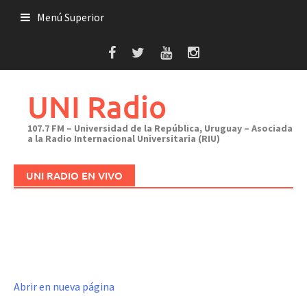
Saltar
Menú Superior
al
contenido
UNI Radio
107.7 FM – Universidad de la República, Uruguay – Asociada
a la Radio Internacional Universitaria (RIU)
UNI RADIO EN VIVO
Abrir en nueva página