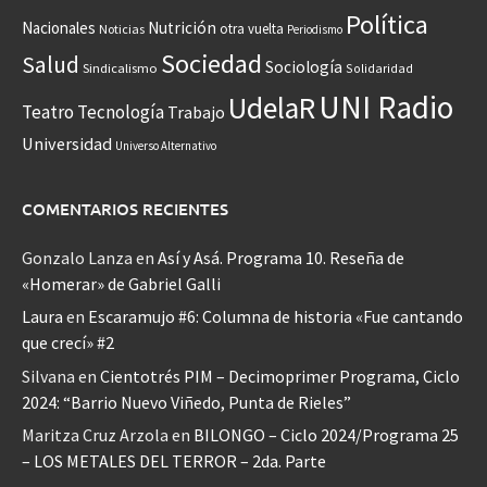
Política
Nacionales
Nutrición
otra vuelta
Noticias
Periodismo
Sociedad
Salud
Sociología
Sindicalismo
Solidaridad
UNI Radio
UdelaR
Teatro
Tecnología
Trabajo
Universidad
Universo Alternativo
COMENTARIOS RECIENTES
Gonzalo Lanza
en
Así y Asá. Programa 10. Reseña de
«Homerar» de Gabriel Galli
Laura
en
Escaramujo #6: Columna de historia «Fue cantando
que crecí» #2
Silvana
en
Cientotrés PIM – Decimoprimer Programa, Ciclo
2024: “Barrio Nuevo Viñedo, Punta de Rieles”
Maritza Cruz Arzola
en
BILONGO – Ciclo 2024/Programa 25
– LOS METALES DEL TERROR – 2da. Parte