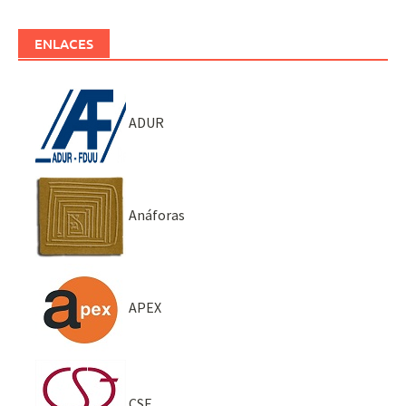
ENLACES
ADUR
Anáforas
APEX
CSE