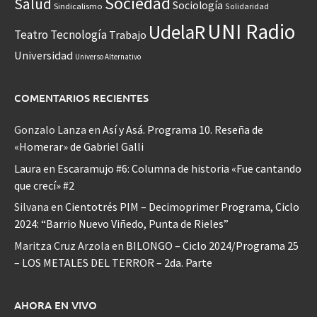
Sociedad
Salud
Sociología
Sindicalismo
Solidaridad
UNI Radio
UdelaR
Teatro
Tecnología
Trabajo
Universidad
Universo Alternativo
COMENTARIOS RECIENTES
Gonzalo Lanza
en
Así y Asá. Programa 10. Reseña de
«Homerar» de Gabriel Galli
Laura
en
Escaramujo #6: Columna de historia «Fue cantando
que crecí» #2
Silvana
en
Cientotrés PIM – Decimoprimer Programa, Ciclo
2024: “Barrio Nuevo Viñedo, Punta de Rieles”
Maritza Cruz Arzola
en
BILONGO – Ciclo 2024/Programa 25
– LOS METALES DEL TERROR – 2da. Parte
AHORA EN VIVO