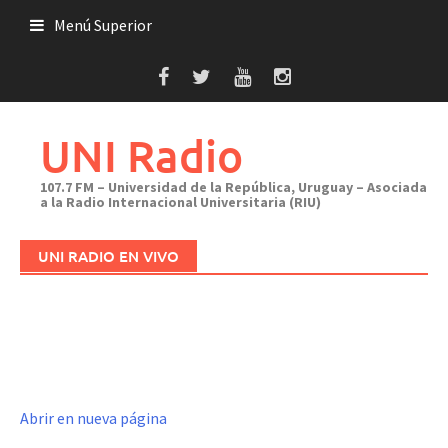
Saltar
Menú Superior
al
contenido
UNI Radio
107.7 FM – Universidad de la República, Uruguay – Asociada
a la Radio Internacional Universitaria (RIU)
UNI RADIO EN VIVO
Abrir en nueva página