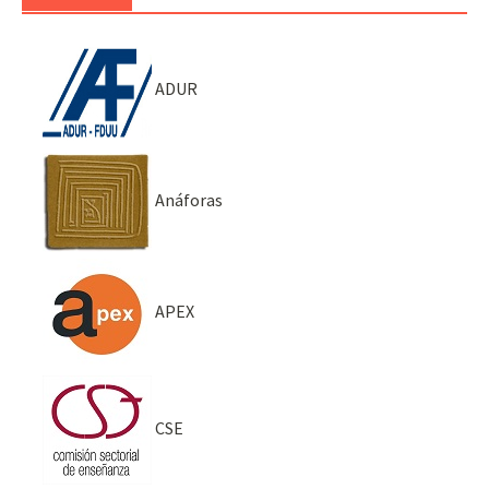
ADUR
Anáforas
APEX
CSE