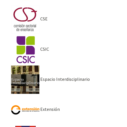
CSE
CSIC
Espacio Interdisciplinario
Extensión