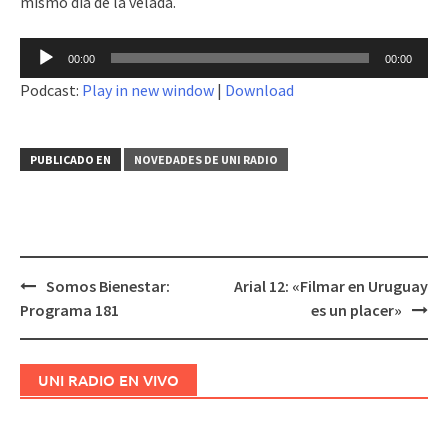
mismo día de la velada.
Reproductor
00:00
00:00
de
Podcast:
Play in new window
|
Download
audio
PUBLICADO EN
NOVEDADES DE UNI RADIO
Somos Bienestar:
Arial 12: «Filmar en Uruguay
Navegación
Programa 181
es un placer»
de
entradas
UNI RADIO EN VIVO