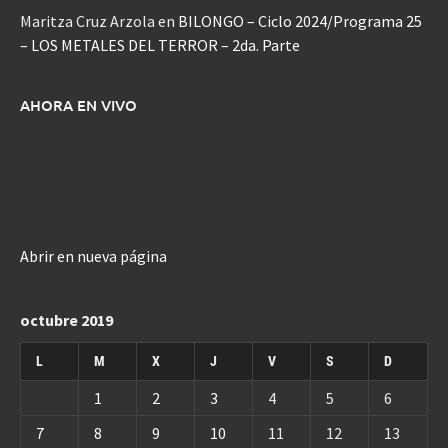
Maritza Cruz Arzola
en
BILONGO – Ciclo 2024/Programa 25
– LOS METALES DEL TERROR – 2da. Parte
AHORA EN VIVO
Abrir en nueva página
octubre 2019
L
M
X
J
V
S
D
1
2
3
4
5
6
7
8
9
10
11
12
13