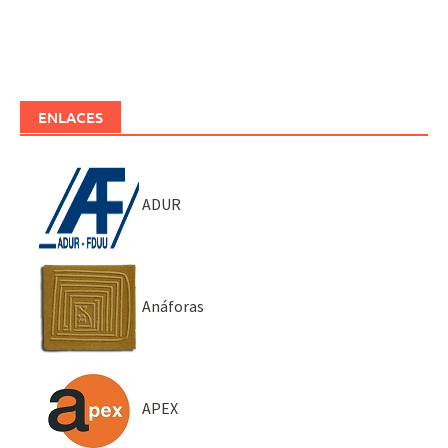
ENLACES
ADUR
Anáforas
APEX