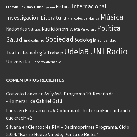
Internacional
Historia
Frikismo
Fútbol
Filosofía
género
Música
Investigación
Literatura
Miércoles de Música
Política
Nacionales
Nutrición
otra vuelta
Noticias
Periodismo
Sociedad
Salud
Sociología
Sindicalismo
Solidaridad
UNI Radio
UdelaR
Teatro
Tecnología
Trabajo
Universidad
Universo Alternativo
COMENTARIOS RECIENTES
Gonzalo Lanza
en
Así y Asá. Programa 10. Reseña de
«Homerar» de Gabriel Galli
Laura
en
Escaramujo #6: Columna de historia «Fue cantando
que crecí» #2
Silvana
en
Cientotrés PIM – Decimoprimer Programa, Ciclo
2024: “Barrio Nuevo Viñedo, Punta de Rieles”