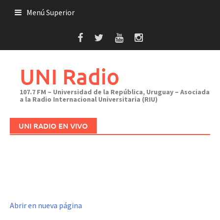
Saltar
Menú Superior
al
contenido
UNI Radio
107.7 FM – Universidad de la República, Uruguay – Asociada
a la Radio Internacional Universitaria (RIU)
UNI RADIO EN VIVO
Abrir en nueva página