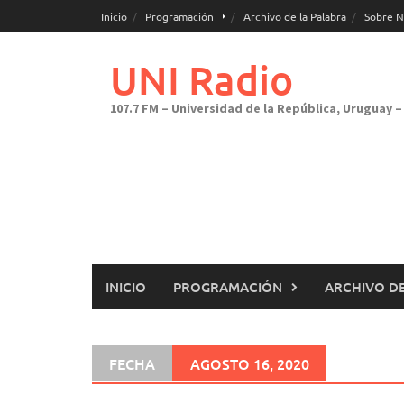
Saltar
Inicio
Programación
Archivo de la Palabra
Sobre N
al
contenido
UNI Radio
107.7 FM – Universidad de la República, Uruguay – 
INICIO
PROGRAMACIÓN
ARCHIVO DE
FECHA
AGOSTO 16, 2020