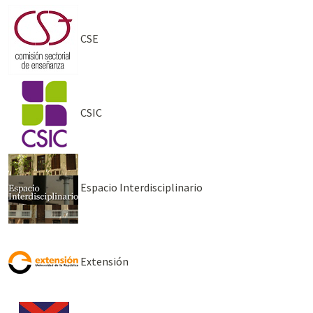
CSE
CSIC
Espacio Interdisciplinario
Extensión