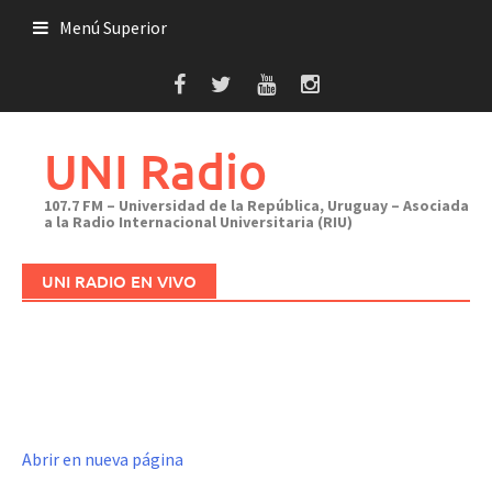
Saltar
Menú Superior
al
contenido
UNI Radio
107.7 FM – Universidad de la República, Uruguay – Asociada
a la Radio Internacional Universitaria (RIU)
UNI RADIO EN VIVO
Abrir en nueva página