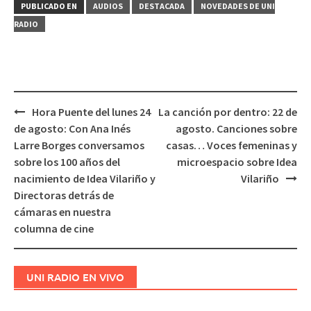
PUBLICADO EN
AUDIOS
DESTACADA
NOVEDADES DE UNI
RADIO
Hora Puente del lunes 24
La canción por dentro: 22 de
Navegación
de agosto: Con Ana Inés
agosto. Canciones sobre
de
Larre Borges conversamos
casas… Voces femeninas y
entradas
sobre los 100 años del
microespacio sobre Idea
nacimiento de Idea Vilariño y
Vilariño
Directoras detrás de
cámaras en nuestra
columna de cine
UNI RADIO EN VIVO