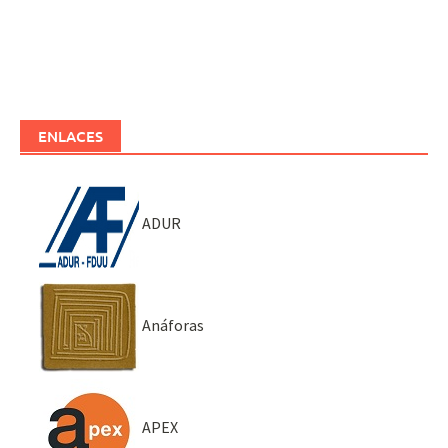
ENLACES
ADUR
Anáforas
APEX