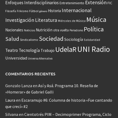
Extensión
Enfoques Interdisciplinarios
Entretenimiento
FIC
Internacional
Historia
Frikismo
Fútbol
Filosofía
género
Música
Investigación
Literatura
Miércoles de Música
Política
Nacionales
Nutrición
otra vuelta
Noticias
Periodismo
Sociedad
Salud
Sociología
Sindicalismo
Solidaridad
UNI Radio
UdelaR
Teatro
Tecnología
Trabajo
Universidad
Universo Alternativo
COMENTARIOS RECIENTES
Gonzalo Lanza
en
Así y Asá. Programa 10. Reseña de
«Homerar» de Gabriel Galli
Laura
en
Escaramujo #6: Columna de historia «Fue cantando
que crecí» #2
Silvana
en
Cientotrés PIM – Decimoprimer Programa, Ciclo