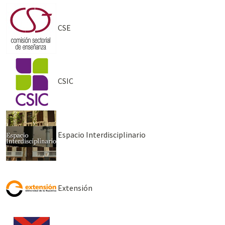
CSE
CSIC
Espacio Interdisciplinario
Extensión