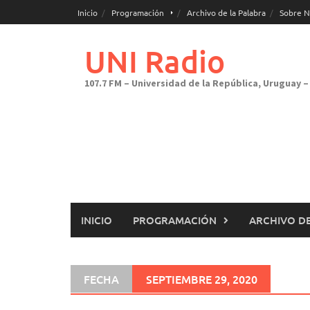
Saltar
Inicio
Programación
Archivo de la Palabra
Sobre N
al
contenido
UNI Radio
107.7 FM – Universidad de la República, Uruguay – 
INICIO
PROGRAMACIÓN
ARCHIVO DE
FECHA
SEPTIEMBRE 29, 2020