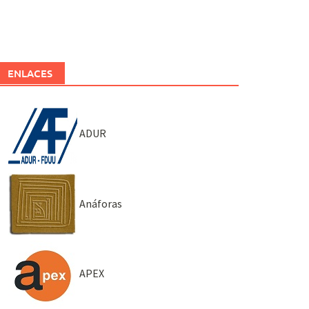
ENLACES
ADUR
Anáforas
APEX