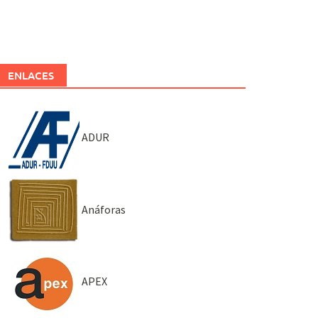
ENLACES
ADUR
Anáforas
APEX