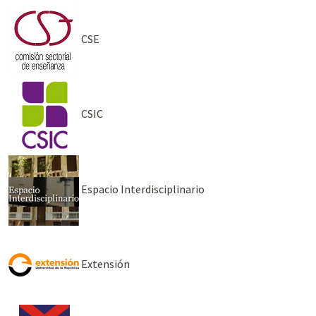
CSE
CSIC
Espacio Interdisciplinario
Extensión