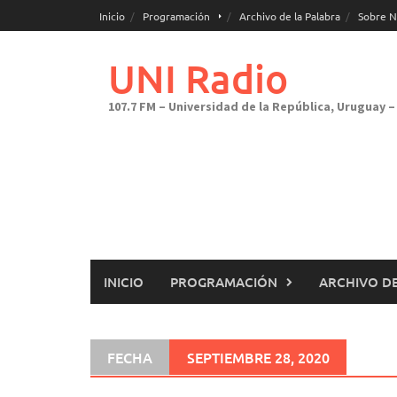
Saltar
Inicio
Programación
Archivo de la Palabra
Sobre N
al
contenido
UNI Radio
107.7 FM – Universidad de la República, Uruguay – 
INICIO
PROGRAMACIÓN
ARCHIVO DE
FECHA
SEPTIEMBRE 28, 2020