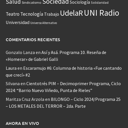
Sociedad
Salud
Sociología
Sindicalismo
Solidaridad
UNI Radio
UdelaR
Teatro
Tecnología
Trabajo
Universidad
Universo Alternativo
COMENTARIOS RECIENTES
Gonzalo Lanza
en
Así y Asá. Programa 10. Reseña de
«Homerar» de Gabriel Galli
Laura
en
Escaramujo #6: Columna de historia «Fue cantando
que crecí» #2
Silvana
en
Cientotrés PIM – Decimoprimer Programa, Ciclo
2024: “Barrio Nuevo Viñedo, Punta de Rieles”
Maritza Cruz Arzola
en
BILONGO – Ciclo 2024/Programa 25
– LOS METALES DEL TERROR – 2da. Parte
AHORA EN VIVO