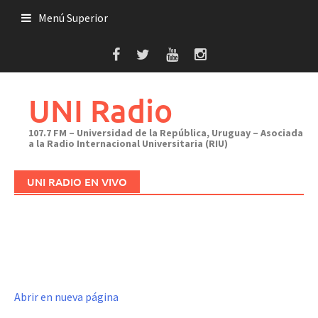
Saltar
Menú Superior
al
contenido
UNI Radio
107.7 FM – Universidad de la República, Uruguay – Asociada
a la Radio Internacional Universitaria (RIU)
UNI RADIO EN VIVO
Abrir en nueva página