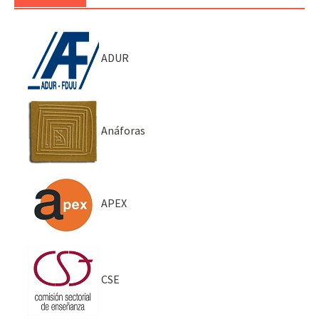
ADUR
Anáforas
APEX
CSE