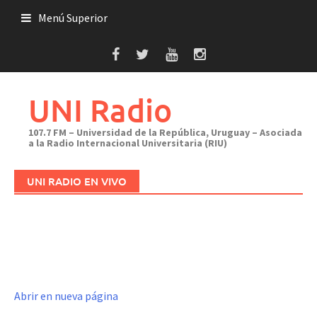
Saltar
Menú Superior
al
contenido
UNI Radio
107.7 FM – Universidad de la República, Uruguay – Asociada
a la Radio Internacional Universitaria (RIU)
UNI RADIO EN VIVO
Abrir en nueva página