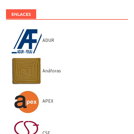
ENLACES
ADUR
Anáforas
APEX
CSE