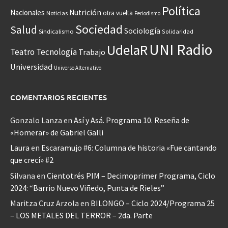
Política
Nacionales
Nutrición
otra vuelta
Noticias
Periodismo
Sociedad
Salud
Sociología
Sindicalismo
Solidaridad
UNI Radio
UdelaR
Teatro
Tecnología
Trabajo
Universidad
Universo Alternativo
COMENTARIOS RECIENTES
Gonzalo Lanza
en
Así y Asá. Programa 10. Reseña de
«Homerar» de Gabriel Galli
Laura
en
Escaramujo #6: Columna de historia «Fue cantando
que crecí» #2
Silvana
en
Cientotrés PIM – Decimoprimer Programa, Ciclo
2024: “Barrio Nuevo Viñedo, Punta de Rieles”
Maritza Cruz Arzola
en
BILONGO – Ciclo 2024/Programa 25
– LOS METALES DEL TERROR – 2da. Parte