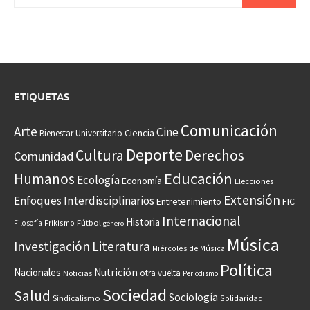
ETIQUETAS
Comunicación
Arte
Cine
Ciencia
Bienestar Universitario
Deporte
Cultura
Derechos
Comunidad
Educación
Humanos
Ecología
Economía
Elecciones
Extensión
Enfoques Interdisciplinarios
Entretenimiento
FIC
Internacional
Historia
Frikismo
Fútbol
Filosofía
género
Música
Investigación
Literatura
Miércoles de Música
Política
Nacionales
Nutrición
otra vuelta
Noticias
Periodismo
Sociedad
Salud
Sociología
Sindicalismo
Solidaridad