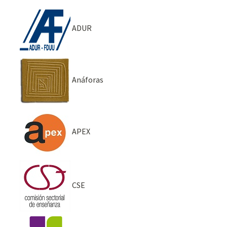
ADUR
Anáforas
APEX
CSE