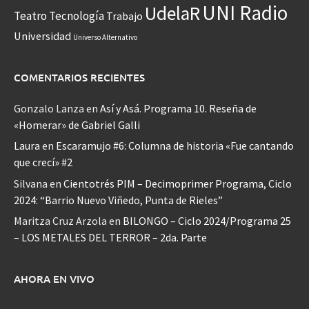
UNI Radio
UdelaR
Teatro
Tecnología
Trabajo
Universidad
Universo Alternativo
COMENTARIOS RECIENTES
Gonzalo Lanza
en
Así y Asá. Programa 10. Reseña de
«Homerar» de Gabriel Galli
Laura
en
Escaramujo #6: Columna de historia «Fue cantando
que crecí» #2
Silvana
en
Cientotrés PIM – Decimoprimer Programa, Ciclo
2024: “Barrio Nuevo Viñedo, Punta de Rieles”
Maritza Cruz Arzola
en
BILONGO – Ciclo 2024/Programa 25
– LOS METALES DEL TERROR – 2da. Parte
AHORA EN VIVO