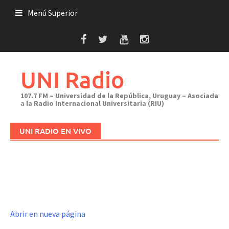
Saltar
Menú Superior
al
contenido
UNI Radio
107.7 FM – Universidad de la República, Uruguay – Asociada
a la Radio Internacional Universitaria (RIU)
UNI RADIO EN VIVO
Abrir en nueva página