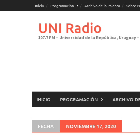
Saltar
Inicio
Programación
Archivo de la Palabra
Sobre N
al
contenido
UNI Radio
107.7 FM – Universidad de la República, Uruguay – 
INICIO
PROGRAMACIÓN
ARCHIVO DE
FECHA
NOVIEMBRE 17, 2020