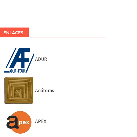
ENLACES
ADUR
Anáforas
APEX