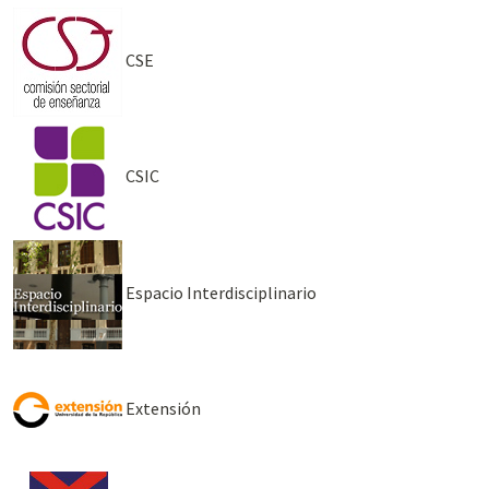
CSE
CSIC
Espacio Interdisciplinario
Extensión