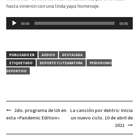
hasta vinieron con una linda yapa homenaje.
Reproductor
00:00
00:00
de
audio
PUBLICADO EN
AUDIOS
DESTACADA
ETIQUETADO
DEPORTE Y LITEARATURA
PERIODISMO
DEPORTIVO
2do. programa de UA en
La canción por dentro: Inicia
Navegación
esta «Pandemic Edition»
un nuevo ciclo. 10 de abril de
de
2021
entradas