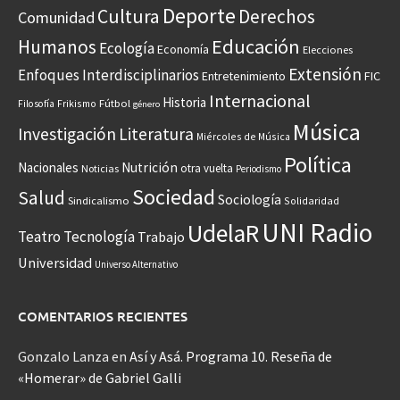
Deporte
Cultura
Derechos
Comunidad
Educación
Humanos
Ecología
Economía
Elecciones
Extensión
Enfoques Interdisciplinarios
Entretenimiento
FIC
Internacional
Historia
Frikismo
Fútbol
Filosofía
género
Música
Investigación
Literatura
Miércoles de Música
Política
Nacionales
Nutrición
otra vuelta
Noticias
Periodismo
Sociedad
Salud
Sociología
Sindicalismo
Solidaridad
UNI Radio
UdelaR
Teatro
Tecnología
Trabajo
Universidad
Universo Alternativo
COMENTARIOS RECIENTES
Gonzalo Lanza
en
Así y Asá. Programa 10. Reseña de
«Homerar» de Gabriel Galli