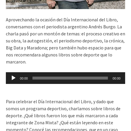
Aprovechando la ocasión del Día Internacional del Libro,
conversamos con el periodista argentino Andrés Burgo. La
charla pasó por un montón de temas: el proceso creativo en
su obra, la autogestión, el periodismo deportivo, la crónica,
Big Data y Maradona; pero también hubo espacio para que
nos recomendara algunos libros sobre deporte que lo
marcaron.
Reproductor
00:00
00:00
de
audio
Para celebrar el Día Internacional del Libro, y dado que
somos un programa deportivo, charlamos sobre libros de
deporte. ¿Qué libros fueron los que más marcaron a cada
integrante de Zona Mixta? ¿Qué están leyendo en este
momento? Conocé las recomendaciones, que en un caso