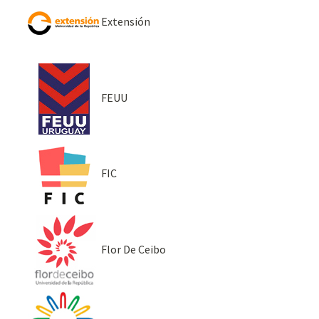
Extensión
FEUU
FIC
Flor De Ceibo