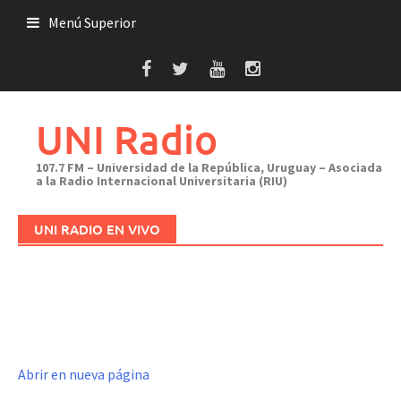
Saltar
Menú Superior
al
contenido
UNI Radio
107.7 FM – Universidad de la República, Uruguay – Asociada
a la Radio Internacional Universitaria (RIU)
UNI RADIO EN VIVO
Abrir en nueva página