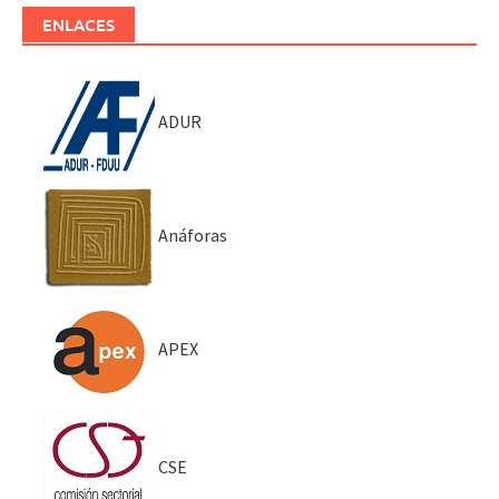
ENLACES
ADUR
Anáforas
APEX
CSE