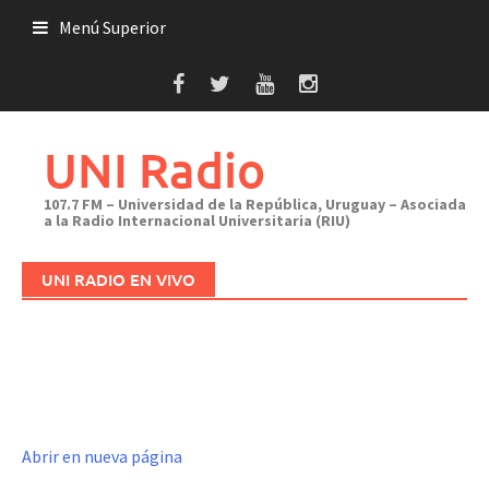
Saltar
Menú Superior
al
contenido
UNI Radio
107.7 FM – Universidad de la República, Uruguay – Asociada
a la Radio Internacional Universitaria (RIU)
UNI RADIO EN VIVO
Abrir en nueva página