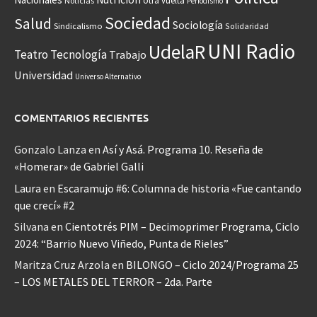
otra vuelta
Noticias
Periodismo
Sociedad
Salud
Sociología
Sindicalismo
Solidaridad
UNI Radio
UdelaR
Teatro
Tecnología
Trabajo
Universidad
Universo Alternativo
COMENTARIOS RECIENTES
Gonzalo Lanza
en
Así y Asá. Programa 10. Reseña de
«Homerar» de Gabriel Galli
Laura
en
Escaramujo #6: Columna de historia «Fue cantando
que crecí» #2
Silvana
en
Cientotrés PIM – Decimoprimer Programa, Ciclo
2024: “Barrio Nuevo Viñedo, Punta de Rieles”
Maritza Cruz Arzola
en
BILONGO – Ciclo 2024/Programa 25
– LOS METALES DEL TERROR – 2da. Parte