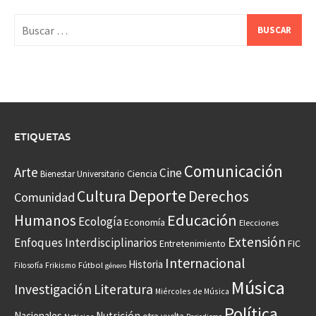
Buscar:
ETIQUETAS
Comunicación
Arte
Cine
Ciencia
Bienestar Universitario
Deporte
Cultura
Derechos
Comunidad
Educación
Humanos
Ecología
Economía
Elecciones
Extensión
Enfoques Interdisciplinarios
Entretenimiento
FIC
Internacional
Historia
Frikismo
Fútbol
Filosofía
género
Música
Investigación
Literatura
Miércoles de Música
Política
Nacionales
Nutrición