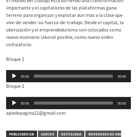
El mundo del trabajo esta sufriendo una transformación
importante y el capitalismo de las plataformas gana
terreno para organizar y explotar aun mas a la clase que
vive-de-vender-su-fuerza-de-trabajo. Desde el capital, la
uberización y el emprendedurismo son colocados como
nuevo escenario laboral posible, como nuevo orden
civilizatorio.
Bloque 1
Reproductor
00:00
00:00
de
Bloque 2
audio
Reproductor
00:00
00:00
de
apiedepagina21@gmail.com
audio
PUBLICADO EN
AUDIOS
DESTACADA
NOVEDADES DE UNI