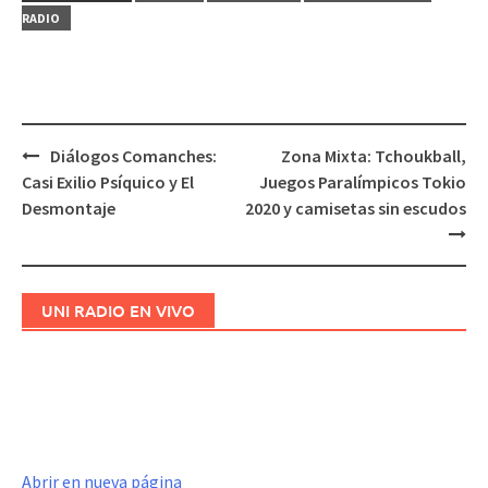
RADIO
Diálogos Comanches:
Zona Mixta: Tchoukball,
Navegación
Casi Exilio Psíquico y El
Juegos Paralímpicos Tokio
de
Desmontaje
2020 y camisetas sin escudos
entradas
UNI RADIO EN VIVO
Abrir en nueva página