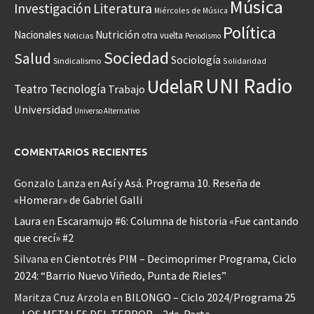
Música
Investigación
Literatura
Miércoles de Música
Política
Nacionales
Nutrición
otra vuelta
Noticias
Periodismo
Sociedad
Salud
Sociología
Sindicalismo
Solidaridad
UNI Radio
UdelaR
Teatro
Tecnología
Trabajo
Universidad
Universo Alternativo
COMENTARIOS RECIENTES
Gonzalo Lanza
en
Así y Asá. Programa 10. Reseña de
«Homerar» de Gabriel Galli
Laura
en
Escaramujo #6: Columna de historia «Fue cantando
que crecí» #2
Silvana
en
Cientotrés PIM – Decimoprimer Programa, Ciclo
2024: “Barrio Nuevo Viñedo, Punta de Rieles”
Maritza Cruz Arzola
en
BILONGO – Ciclo 2024/Programa 25
– LOS METALES DEL TERROR – 2da. Parte