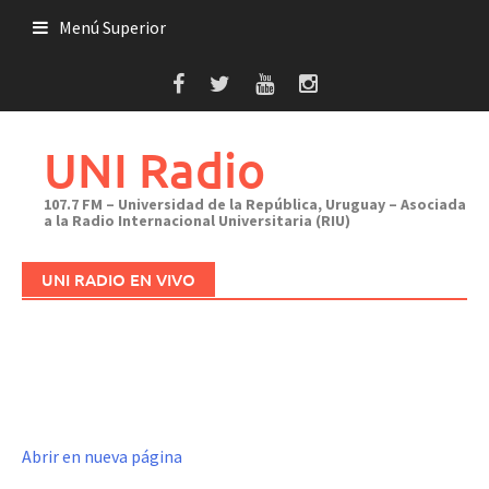
Saltar
Menú Superior
al
contenido
UNI Radio
107.7 FM – Universidad de la República, Uruguay – Asociada
a la Radio Internacional Universitaria (RIU)
UNI RADIO EN VIVO
Abrir en nueva página