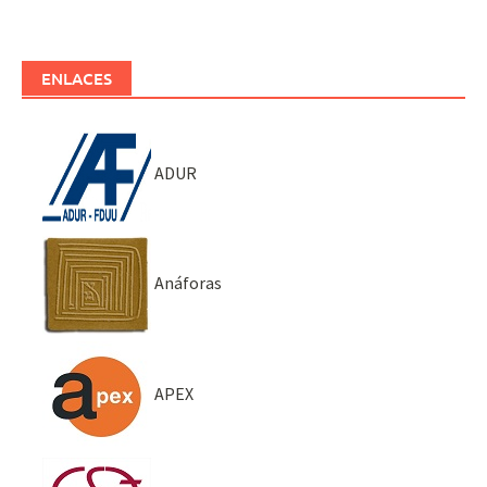
ENLACES
ADUR
Anáforas
APEX