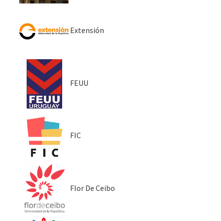
Extensión
FEUU
FIC
Flor De Ceibo