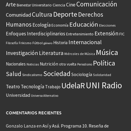
Comunicación
Arte
Cine
Ciencia
Bienestar Universitario
Deporte
Cultura
Derechos
Comunidad
Educación
Humanos
Ecología
Economía
Elecciones
Extensión
Enfoques Interdisciplinarios
Entretenimiento
FIC
Internacional
Historia
Frikismo
Fútbol
Filosofía
género
Música
Investigación
Literatura
Miércoles de Música
Política
Nacionales
Nutrición
otra vuelta
Noticias
Periodismo
Sociedad
Salud
Sociología
Sindicalismo
Solidaridad
UNI Radio
UdelaR
Teatro
Tecnología
Trabajo
Universidad
Universo Alternativo
COMENTARIOS RECIENTES
Gonzalo Lanza
en
Así y Asá. Programa 10. Reseña de