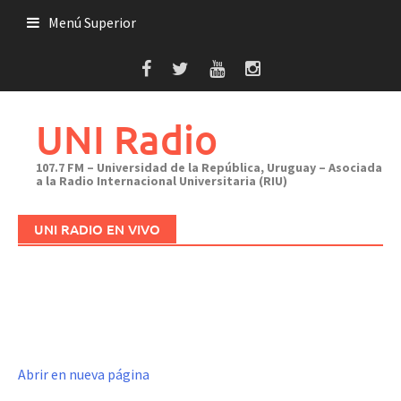
Saltar
Menú Superior
al
contenido
UNI Radio
107.7 FM – Universidad de la República, Uruguay – Asociada
a la Radio Internacional Universitaria (RIU)
UNI RADIO EN VIVO
Abrir en nueva página