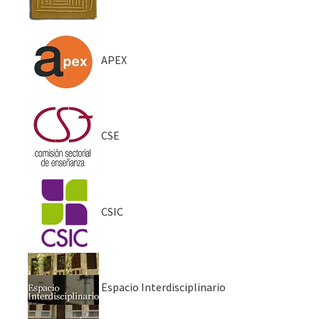
APEX
CSE
CSIC
Espacio Interdisciplinario