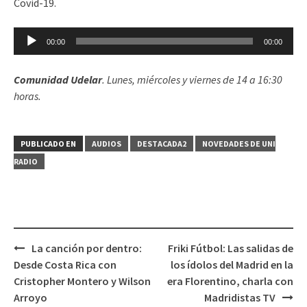
Covid-19.
Reproductor
00:00
00:00
de
audio
Comunidad Udelar
. Lunes, miércoles y viernes de 14 a 16:30
horas.
PUBLICADO EN
AUDIOS
DESTACADA2
NOVEDADES DE UNI
RADIO
La canción por dentro:
Friki Fútbol: Las salidas de
Navegación
Desde Costa Rica con
los ídolos del Madrid en la
de
Cristopher Montero y Wilson
era Florentino, charla con
entradas
Arroyo
Madridistas TV