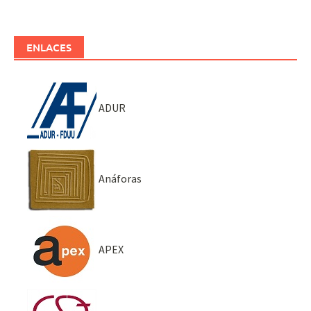
ENLACES
ADUR
Anáforas
APEX