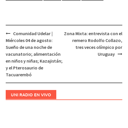
Comunidad Udelar |
Zona Mixta: entrevista con el
Navegación
Miércoles 04 de agosto:
remero Rodolfo Collazo,
de
Sueño de una noche de
tres veces olímpico por
entradas
vacunatorio; alimentación
Uruguay
en niños y niñas; Kazajistán;
y el Pterosaurio de
Tacuarembó
UNI RADIO EN VIVO