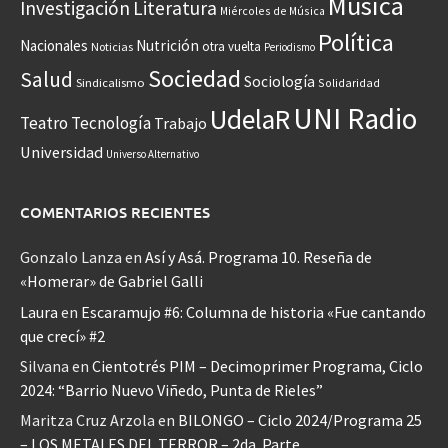
Música
Investigación
Literatura
Miércoles de Música
Política
Nacionales
Nutrición
otra vuelta
Noticias
Periodismo
Sociedad
Salud
Sociología
Sindicalismo
Solidaridad
UNI Radio
UdelaR
Teatro
Tecnología
Trabajo
Universidad
Universo Alternativo
COMENTARIOS RECIENTES
Gonzalo Lanza
en
Así y Asá. Programa 10. Reseña de
«Homerar» de Gabriel Galli
Laura
en
Escaramujo #6: Columna de historia «Fue cantando
que crecí» #2
Silvana
en
Cientotrés PIM – Decimoprimer Programa, Ciclo
2024: “Barrio Nuevo Viñedo, Punta de Rieles”
Maritza Cruz Arzola
en
BILONGO – Ciclo 2024/Programa 25
– LOS METALES DEL TERROR – 2da. Parte