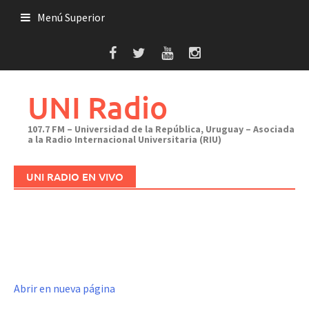
Saltar
Menú Superior
al
contenido
UNI Radio
107.7 FM – Universidad de la República, Uruguay – Asociada
a la Radio Internacional Universitaria (RIU)
UNI RADIO EN VIVO
Abrir en nueva página