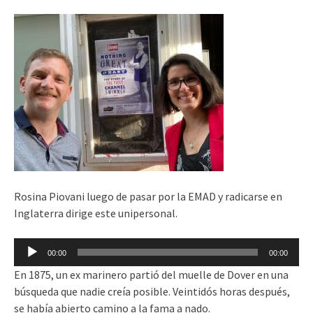
Rosina Piovani luego de pasar por la EMAD y radicarse en
Inglaterra dirige este unipersonal.
Reproductor
00:00
00:00
de
En 1875, un ex marinero partió del muelle de Dover en una
audio
búsqueda que nadie creía posible. Veintidós horas después,
se había abierto camino a la fama a nado.