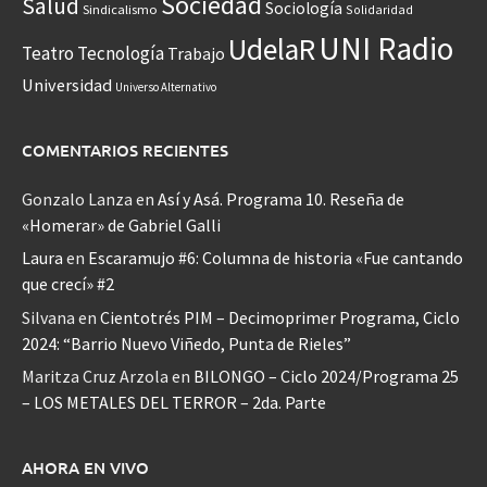
Sociedad
Salud
Sociología
Sindicalismo
Solidaridad
UNI Radio
UdelaR
Teatro
Tecnología
Trabajo
Universidad
Universo Alternativo
COMENTARIOS RECIENTES
Gonzalo Lanza
en
Así y Asá. Programa 10. Reseña de
«Homerar» de Gabriel Galli
Laura
en
Escaramujo #6: Columna de historia «Fue cantando
que crecí» #2
Silvana
en
Cientotrés PIM – Decimoprimer Programa, Ciclo
2024: “Barrio Nuevo Viñedo, Punta de Rieles”
Maritza Cruz Arzola
en
BILONGO – Ciclo 2024/Programa 25
– LOS METALES DEL TERROR – 2da. Parte
AHORA EN VIVO