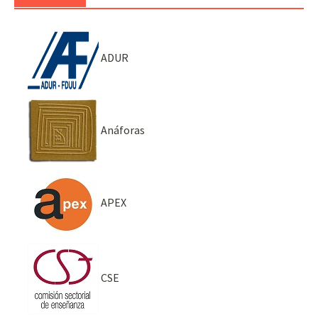
ADUR
Anáforas
APEX
CSE