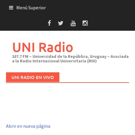
Saltar
Menú Superior
al
contenido
UNI Radio
107.7 FM – Universidad de la República, Uruguay – Asociada
a la Radio Internacional Universitaria (RIU)
UNI RADIO EN VIVO
Abrir en nueva página