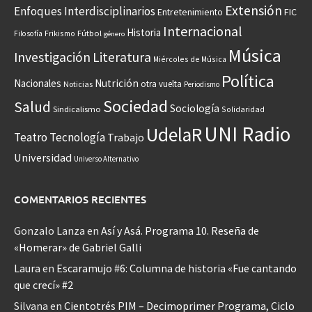
Extensión
Enfoques Interdisciplinarios
Entretenimiento
FIC
Internacional
Historia
Frikismo
Fútbol
Filosofía
género
Música
Investigación
Literatura
Miércoles de Música
Política
Nacionales
Nutrición
otra vuelta
Noticias
Periodismo
Sociedad
Salud
Sociología
Sindicalismo
Solidaridad
UNI Radio
UdelaR
Teatro
Tecnología
Trabajo
Universidad
Universo Alternativo
COMENTARIOS RECIENTES
Gonzalo Lanza
en
Así y Asá. Programa 10. Reseña de
«Homerar» de Gabriel Galli
Laura
en
Escaramujo #6: Columna de historia «Fue cantando
que crecí» #2
Silvana
en
Cientotrés PIM – Decimoprimer Programa, Ciclo