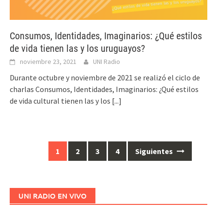
Consumos, Identidades, Imaginarios: ¿Qué estilos
de vida tienen las y los uruguayos?
noviembre 23, 2021
UNI Radio
Durante octubre y noviembre de 2021 se realizó el ciclo de
charlas Consumos, Identidades, Imaginarios: ¿Qué estilos
de vida cultural tienen las y los
[...]
1
2
3
4
Siguientes
Ir
a
las
entradas
UNI RADIO EN VIVO