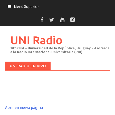
Saltar
Menú Superior
al
contenido
UNI Radio
107.7 FM – Universidad de la República, Uruguay – Asociada
a la Radio Internacional Universitaria (RIU)
UNI RADIO EN VIVO
Abrir en nueva página