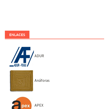
ENLACES
ADUR
Anáforas
APEX