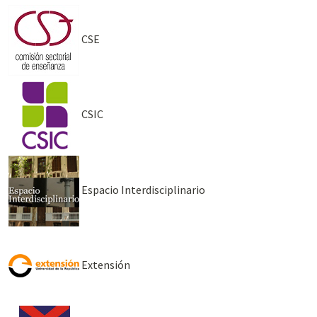
CSE
CSIC
Espacio Interdisciplinario
Extensión