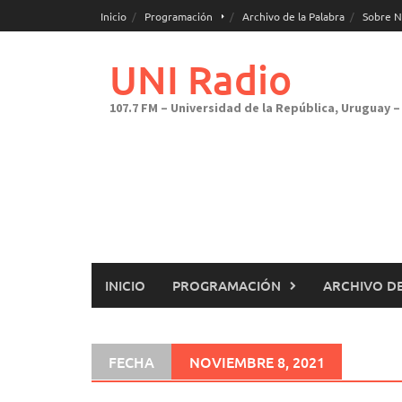
Saltar
Inicio
Programación
Archivo de la Palabra
Sobre N
al
contenido
UNI Radio
107.7 FM – Universidad de la República, Uruguay – 
INICIO
PROGRAMACIÓN
ARCHIVO DE
FECHA
NOVIEMBRE 8, 2021