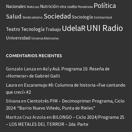
Política
Nacionales
Nutrición
otra vuelta
Noticias
Periodismo
Sociedad
Salud
Sociología
Sindicalismo
Solidaridad
UNI Radio
UdelaR
Teatro
Tecnología
Trabajo
Universidad
Universo Alternativo
COMENTARIOS RECIENTES
Gonzalo Lanza
en
Así y Asá. Programa 10. Reseña de
«Homerar» de Gabriel Galli
Laura
en
Escaramujo #6: Columna de historia «Fue cantando
que crecí» #2
Silvana
en
Cientotrés PIM – Decimoprimer Programa, Ciclo
2024: “Barrio Nuevo Viñedo, Punta de Rieles”
Maritza Cruz Arzola
en
BILONGO – Ciclo 2024/Programa 25
– LOS METALES DEL TERROR – 2da. Parte