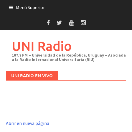
Saltar
Menú Superior
al
contenido
UNI Radio
107.7 FM – Universidad de la República, Uruguay – Asociada
a la Radio Internacional Universitaria (RIU)
UNI RADIO EN VIVO
Abrir en nueva página