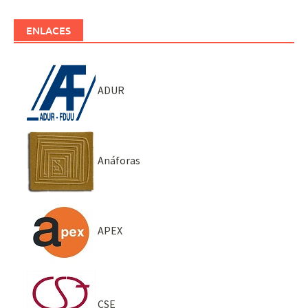
ENLACES
ADUR
Anáforas
APEX
CSE