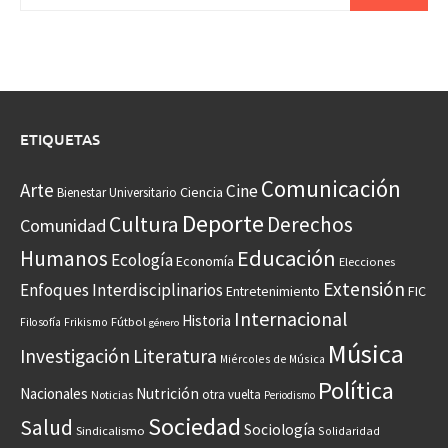
ETIQUETAS
Comunicación
Arte
Cine
Ciencia
Bienestar Universitario
Deporte
Cultura
Derechos
Comunidad
Educación
Humanos
Ecología
Economía
Elecciones
Extensión
Enfoques Interdisciplinarios
Entretenimiento
FIC
Internacional
Historia
Frikismo
Fútbol
Filosofía
género
Música
Investigación
Literatura
Miércoles de Música
Política
Nacionales
Nutrición
otra vuelta
Noticias
Periodismo
Sociedad
Salud
Sociología
Sindicalismo
Solidaridad