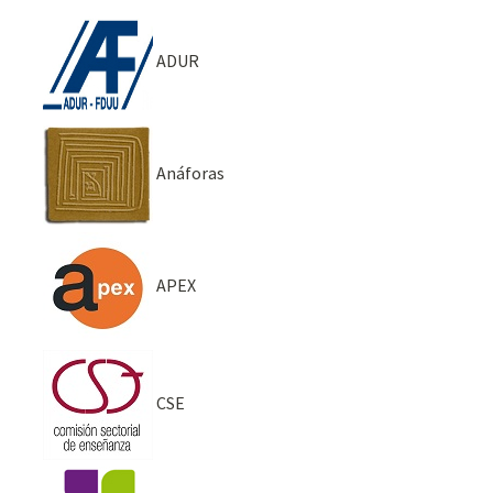
ADUR
Anáforas
APEX
CSE