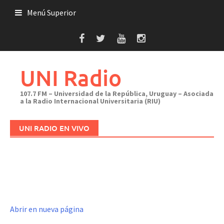
Saltar
Menú Superior
al
contenido
UNI Radio
107.7 FM – Universidad de la República, Uruguay – Asociada
a la Radio Internacional Universitaria (RIU)
UNI RADIO EN VIVO
Abrir en nueva página