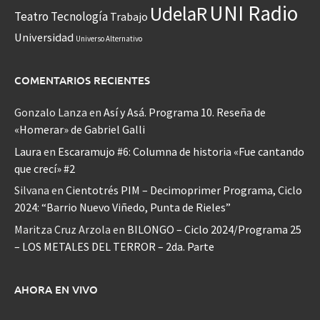
UNI Radio
UdelaR
Teatro
Tecnología
Trabajo
Universidad
Universo Alternativo
COMENTARIOS RECIENTES
Gonzalo Lanza
en
Así y Asá. Programa 10. Reseña de
«Homerar» de Gabriel Galli
Laura
en
Escaramujo #6: Columna de historia «Fue cantando
que crecí» #2
Silvana
en
Cientotrés PIM – Decimoprimer Programa, Ciclo
2024: “Barrio Nuevo Viñedo, Punta de Rieles”
Maritza Cruz Arzola
en
BILONGO – Ciclo 2024/Programa 25
– LOS METALES DEL TERROR – 2da. Parte
AHORA EN VIVO