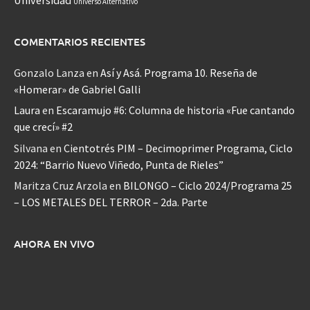
Universo Alternativo
COMENTARIOS RECIENTES
Gonzalo Lanza
en
Así y Asá. Programa 10. Reseña de
«Homerar» de Gabriel Galli
Laura
en
Escaramujo #6: Columna de historia «Fue cantando
que crecí» #2
Silvana
en
Cientotrés PIM – Decimoprimer Programa, Ciclo
2024: “Barrio Nuevo Viñedo, Punta de Rieles”
Maritza Cruz Arzola
en
BILONGO – Ciclo 2024/Programa 25
– LOS METALES DEL TERROR – 2da. Parte
AHORA EN VIVO