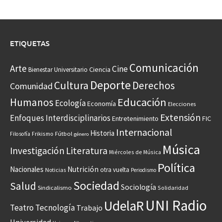
ETIQUETAS
Comunicación
Arte
Cine
Ciencia
Bienestar Universitario
Deporte
Cultura
Derechos
Comunidad
Educación
Humanos
Ecología
Economía
Elecciones
Extensión
Enfoques Interdisciplinarios
Entretenimiento
FIC
Internacional
Historia
Frikismo
Fútbol
Filosofía
género
Música
Investigación
Literatura
Miércoles de Música
Política
Nacionales
Nutrición
otra vuelta
Noticias
Periodismo
Sociedad
Salud
Sociología
Sindicalismo
Solidaridad
UNI Radio
UdelaR
Teatro
Tecnología
Trabajo
Universidad