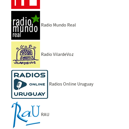
Radio Mundo Real
Radio VilardeVoz
Radios Online Uruguay
RAU