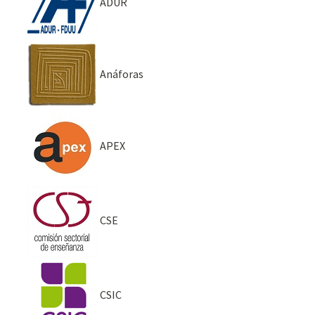
ADUR
Anáforas
APEX
CSE
CSIC