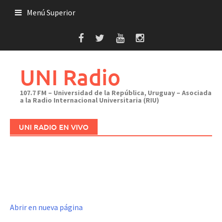
Saltar
Menú Superior
al
contenido
UNI Radio
107.7 FM – Universidad de la República, Uruguay – Asociada
a la Radio Internacional Universitaria (RIU)
UNI RADIO EN VIVO
Abrir en nueva página