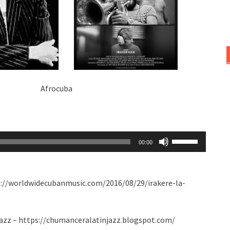
volumen.
ador Afrocuba
Utiliza
00:00
las
teclas
de
ps://worldwidecubanmusic.com/2016/08/29/irakere-la-
flecha
arriba/abajo
para
njazz – https://chumanceralatinjazz.blogspot.com/
aumentar