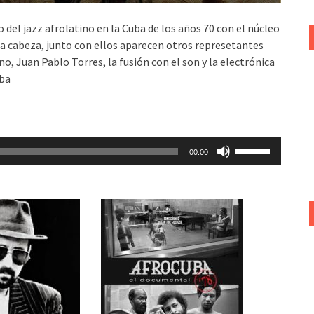
del jazz afrolatino en la Cuba de los años 70 con el núcleo
la cabeza, junto con ellos aparecen otros represetantes
, Juan Pablo Torres, la fusión con el son y la electrónica
uba
Utiliza
00:00
las
teclas
de
flecha
arriba/abajo
para
aumentar
o
disminuir
el