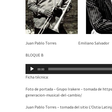
Juan Pablo Torres Emiliano Salv
BLOQUE B
Reproductor
00:00
de
Ficha técnica:
audio
Foto de portada – Grupo Irakere – tomada de htt
generacion-musical-del-cambio/
Juan Pablo Torres – tomada del sitio L’Ostia Lati