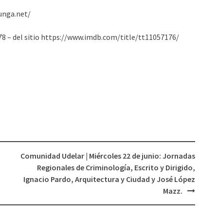
o
unga.net/
disminuir
el
78 – del sitio https://www.imdb.com/title/tt11057176/
volumen.
Comunidad Udelar | Miércoles 22 de junio: Jornadas
Regionales de Criminología, Escrito y Dirigido,
Ignacio Pardo, Arquitectura y Ciudad y José López
Mazz.