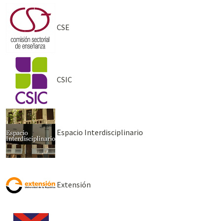
CSE
CSIC
Espacio Interdisciplinario
Extensión