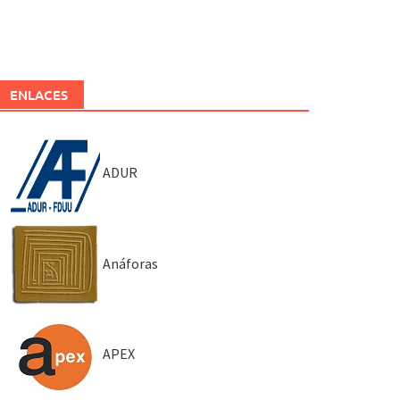
ENLACES
ADUR
Anáforas
APEX