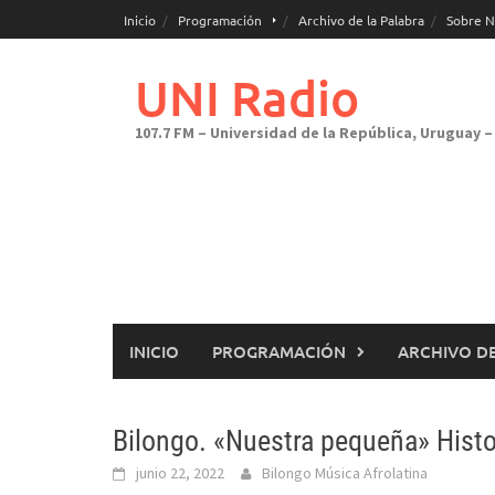
Saltar
Inicio
Programación
Archivo de la Palabra
Sobre N
al
contenido
UNI Radio
107.7 FM – Universidad de la República, Uruguay – 
INICIO
PROGRAMACIÓN
ARCHIVO DE
Bilongo. «Nuestra pequeña» Histor
junio 22, 2022
Bilongo Música Afrolatina