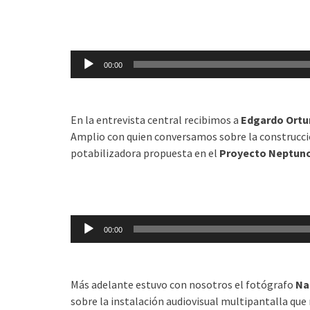
Reproductor
de
audio
00:00
En la entrevista central recibimos a
Edgardo Ort
Amplio con quien conversamos sobre la construcci
potabilizadora propuesta en el
Proyecto Neptun
Reproductor
de
audio
00:00
Más adelante estuvo con nosotros el fotógrafo
Na
sobre la instalación audiovisual multipantalla que r