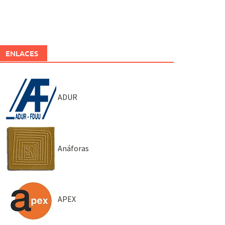
ENLACES
ADUR
Anáforas
APEX