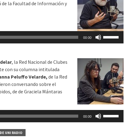
ú de la Facultad de Información y
para
aumentar
o
disminuir
Utiliza
el
00:00
las
volumen.
teclas
de
delar
, la Red Nacional de Clubes
flecha
e con su columna intitulada
arriba/abajo
anna Peluffo Velarde,
de la Red
para
vieron conversando sobre el
aumentar
bidos, de de Graciela Mántaras
o
disminuir
el
Utiliza
volumen.
00:00
las
teclas
DE UNI RADIO
de