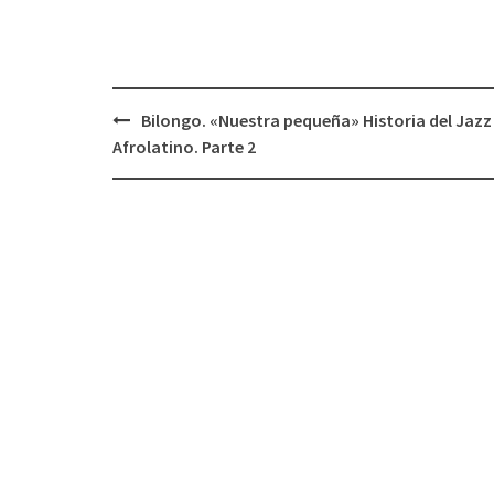
Bilongo. «Nuestra pequeña» Historia del Jazz
Navegación
Afrolatino. Parte 2
de
entradas