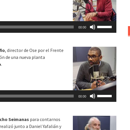
aumentar
o
disminuir
Utiliza
el
00:00
las
volumen.
teclas
de
uño
, director de Ose por el Frente
flecha
ón de una nueva planta
arriba/abajo
o
.
para
aumentar
o
disminuir
Utiliza
el
00:00
las
volumen.
teclas
de
cho Seimanas
para contarnos
flecha
ealizó junto a Daniel Yafalián y
arriba/abajo