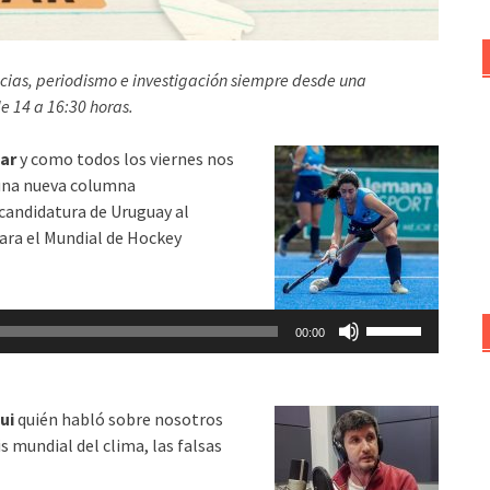
icias, periodismo e investigación siempre desde una
de 14 a 16:30 horas.
lar
y como todos los viernes nos
una nueva columna
 candidatura de Uruguay al
ara el Mundial de Hockey
Utiliza
00:00
las
teclas
de
ui
quién habló sobre nosotros
flecha
is mundial del clima, las falsas
arriba/abajo
para