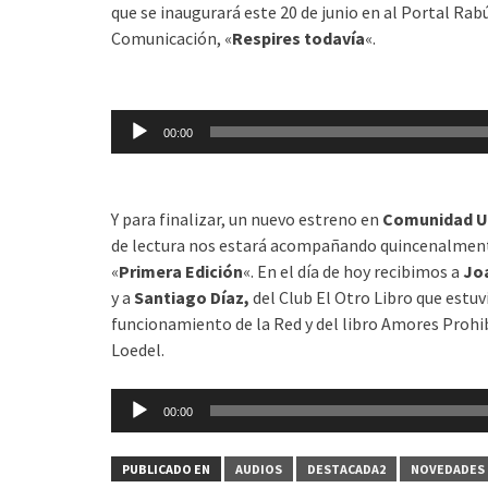
que se inaugurará este 20 de junio en al Portal Rab
Comunicación, «
Respires todavía
«.
Reproductor
de
00:00
audio
Y para finalizar, un nuevo estreno en
Comunidad U
de lectura nos estará acompañando quincenalment
«
Primera Edición
«. En el día de hoy recibimos a
Jo
y a
Santiago Díaz,
del Club El Otro Libro que estu
funcionamiento de la Red y del libro Amores Prohi
Loedel.
Reproductor
00:00
de
audio
PUBLICADO EN
AUDIOS
DESTACADA2
NOVEDADES 