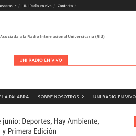
osotros
UNI Radio en vivo
Contacto
Asociada a la Radio Internacional Universitaria (RIU)
UNI RADIO EN VIVO
 LA PALABRA
SOBRE NOSOTROS
UNI RADIO EN VIVO
Abrir en nueva página
 junio: Deportes, Hay Ambiente,
 y Primera Edición