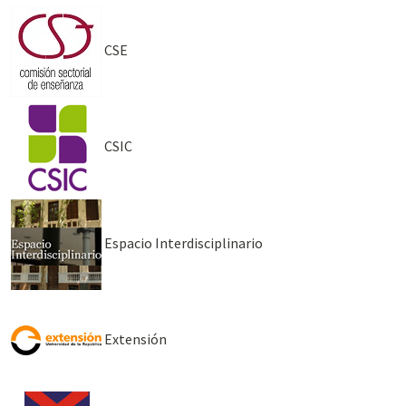
CSE
CSIC
Espacio Interdisciplinario
Extensión