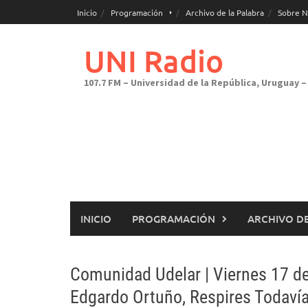
Saltar
Inicio
Programación
Archivo de la Palabra
Sobre N
al
contenido
UNI Radio
107.7 FM – Universidad de la República, Uruguay – 
INICIO
PROGRAMACIÓN
ARCHIVO DE
Comunidad Udelar | Viernes 17 de
Edgardo Ortuño, Respires Todavía