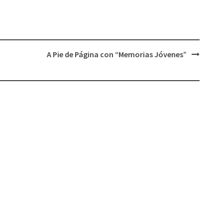
flecha
arriba/abajo
para
aumentar
A Pie de Página con “Memorias Jóvenes”
o
disminuir
el
volumen.