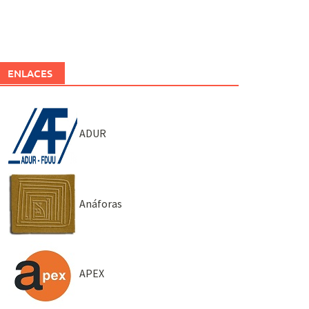
ENLACES
ADUR
Anáforas
APEX