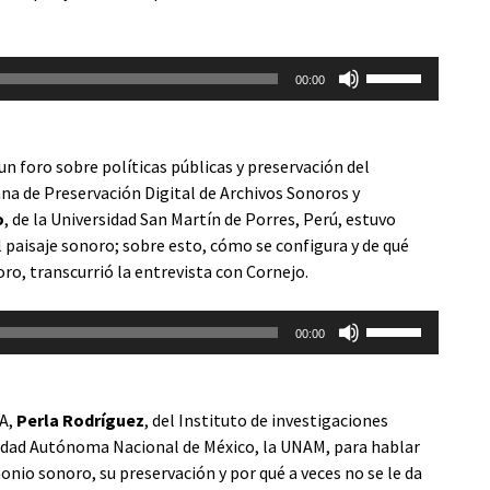
disminuir
el
Utiliza
volumen.
00:00
las
teclas
de
n foro sobre políticas públicas y preservación del
flecha
na de Preservación Digital de Archivos Sonoros y
arriba/abajo
o
, de la Universidad San Martín de Porres, Perú, estuvo
para
l paisaje sonoro; sobre esto, cómo se configura y de qué
aumentar
ro, transcurrió la entrevista con Cornejo.
o
disminuir
Utiliza
el
00:00
las
volumen.
teclas
de
SA,
Perla Rodríguez
, del Instituto de investigaciones
flecha
rsidad Autónoma Nacional de México, la UNAM, para hablar
arriba/abajo
nio sonoro, su preservación y por qué a veces no se le da
para