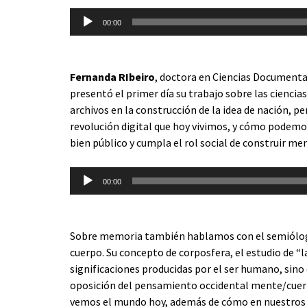
Reproductor
00:00
de
audio
Fernanda RIbeiro
, doctora en Ciencias Documental
presentó el primer día su trabajo sobre las ciencia
archivos en la construcción de la idea de nación, 
revolución digital que hoy vivimos, y cómo podemo
bien público y cumpla el rol social de construir me
Reproductor
00:00
de
audio
Sobre memoria también hablamos con el semiólo
cuerpo. Su concepto de corposfera, el estudio de “la
significaciones producidas por el ser humano, sino
oposición del pensamiento occidental mente/cuerp
vemos el mundo hoy, además de cómo en nuestros 