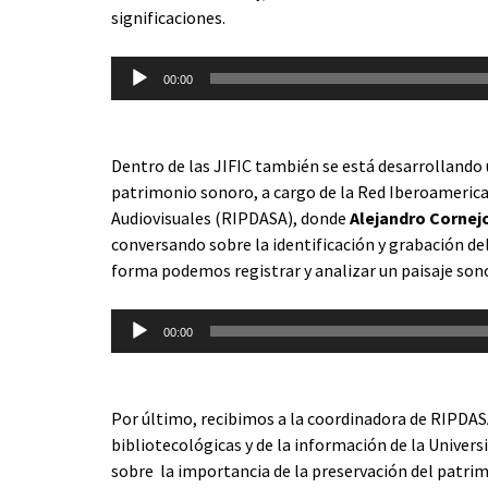
significaciones.
Reproductor
00:00
de
audio
Dentro de las JIFIC también se está desarrollando u
patrimonio sonoro, a cargo de la Red Iberoamerica
Audiovisuales (RIPDASA), donde
Alejandro Cornej
conversando sobre la identificación y grabación de
forma podemos registrar y analizar un paisaje sono
Reproductor
00:00
de
audio
Por último, recibimos a la coordinadora de RIPDA
bibliotecológicas y de la información de la Unive
sobre la importancia de la preservación del patrimo