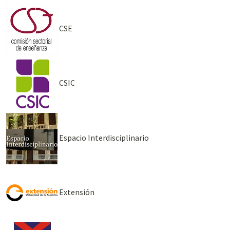
CSE
CSIC
Espacio Interdisciplinario
Extensión