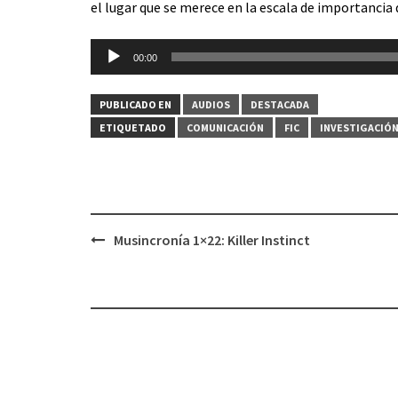
el lugar que se merece en la escala de importancia d
Reproductor
00:00
de
audio
PUBLICADO EN
AUDIOS
DESTACADA
ETIQUETADO
COMUNICACIÓN
FIC
INVESTIGACIÓ
Musincronía 1×22: Killer Instinct
Navegación
de
entradas