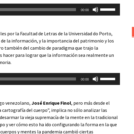
Utiliza
00:00
las
teclas
de
es por la Facultad de Letras de la Universidad do Porto,
flecha
s de la información, y la importancia del patrimonio y los
arriba/abajo
pero también del cambio de paradigma que trajo la
para
s hacer para lograr que la información sea realmente un
aumentar
moria.
o
disminuir
Utiliza
el
00:00
las
volumen.
teclas
de
go venezolano,
José Enrique Finol
, pero más desde el
flecha
 cartografía del cuerpo”, implica no sólo analizar las
arriba/abajo
 desarmar la vieja supremacía de la mente en la tradicional
para
o y ver cómo esto ha ido configurando la forma en la que
aumentar
cuerpos y mentes la pandemia cambió ciertas
o