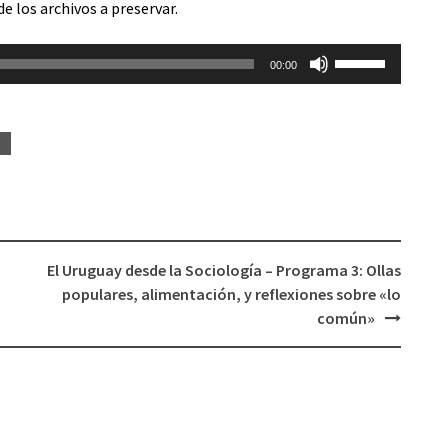
e los archivos a preservar.
aumentar
o
Utiliza
disminuir
00:00
las
el
teclas
volumen.
de
N
flecha
arriba/abajo
para
aumentar
o
El Uruguay desde la Sociología – Programa 3: Ollas
disminuir
populares, alimentación, y reflexiones sobre «lo
el
común»
volumen.