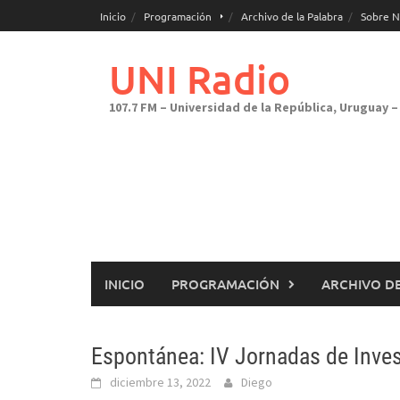
Saltar
Inicio
Programación
Archivo de la Palabra
Sobre N
al
contenido
UNI Radio
107.7 FM – Universidad de la República, Uruguay – 
INICIO
PROGRAMACIÓN
ARCHIVO DE
Espontánea: IV Jornadas de Inves
diciembre 13, 2022
Diego