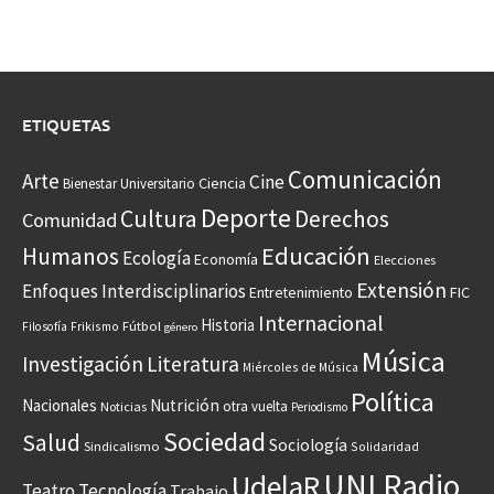
ETIQUETAS
Comunicación
Arte
Cine
Ciencia
Bienestar Universitario
Deporte
Cultura
Derechos
Comunidad
Educación
Humanos
Ecología
Economía
Elecciones
Extensión
Enfoques Interdisciplinarios
Entretenimiento
FIC
Internacional
Historia
Frikismo
Fútbol
Filosofía
género
Música
Investigación
Literatura
Miércoles de Música
Política
Nacionales
Nutrición
otra vuelta
Noticias
Periodismo
Sociedad
Salud
Sociología
Sindicalismo
Solidaridad
UNI Radio
UdelaR
Teatro
Tecnología
Trabajo