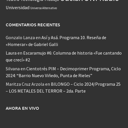
Universidad
Universo Alternativo
COMENTARIOS RECIENTES
Gonzalo Lanza
en
Así y Asá. Programa 10. Reseña de
«Homerar» de Gabriel Galli
Laura
en
Escaramujo #6: Columna de historia «Fue cantando
que crecí» #2
Silvana
en
Cientotrés PIM – Decimoprimer Programa, Ciclo
2024: “Barrio Nuevo Viñedo, Punta de Rieles”
Maritza Cruz Arzola
en
BILONGO – Ciclo 2024/Programa 25
– LOS METALES DEL TERROR – 2da. Parte
AHORA EN VIVO