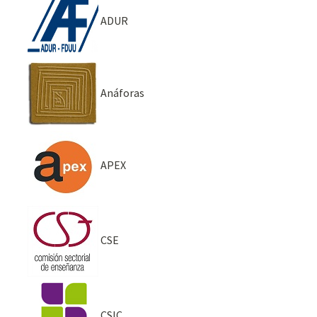
ADUR
Anáforas
APEX
CSE
CSIC