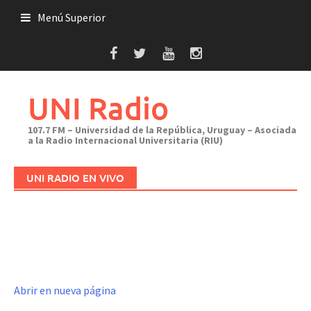
Saltar
Menú Superior
al
contenido
UNI Radio
107.7 FM – Universidad de la República, Uruguay – Asociada
a la Radio Internacional Universitaria (RIU)
UNI RADIO EN VIVO
Abrir en nueva página