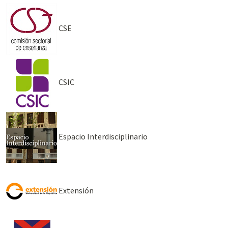
CSE
CSIC
Espacio Interdisciplinario
Extensión