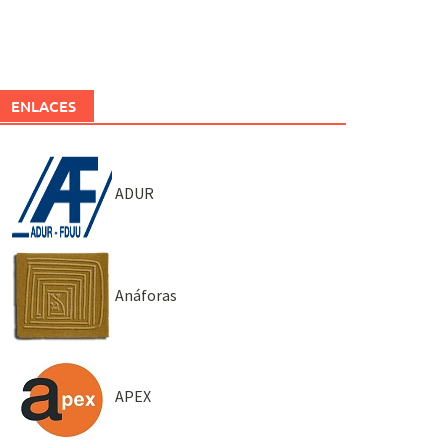
ENLACES
ADUR
Anáforas
APEX