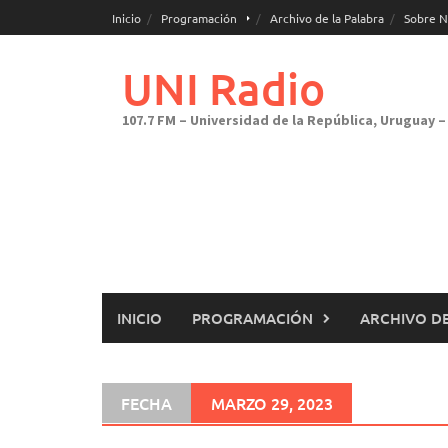
Saltar
Inicio
Programación
Archivo de la Palabra
Sobre N
al
contenido
UNI Radio
107.7 FM – Universidad de la República, Uruguay – 
INICIO
PROGRAMACIÓN
ARCHIVO DE
FECHA
MARZO 29, 2023