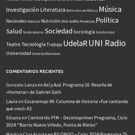
Música
Investigación
Literatura
Miércoles de Música
Política
Nacionales
Nutrición
otra vuelta
Noticias
Periodismo
Sociedad
Salud
Sociología
Sindicalismo
Solidaridad
UNI Radio
UdelaR
Teatro
Tecnología
Trabajo
Universidad
Universo Alternativo
COMENTARIOS RECIENTES
Gonzalo Lanza
en
Así y Asá. Programa 10. Reseña de
«Homerar» de Gabriel Galli
Laura
en
Escaramujo #6: Columna de historia «Fue cantando
que crecí» #2
Silvana
en
Cientotrés PIM – Decimoprimer Programa, Ciclo
2024: “Barrio Nuevo Viñedo, Punta de Rieles”
Maritza Cruz Arzola
en
BILONGO – Ciclo 2024/Programa 25