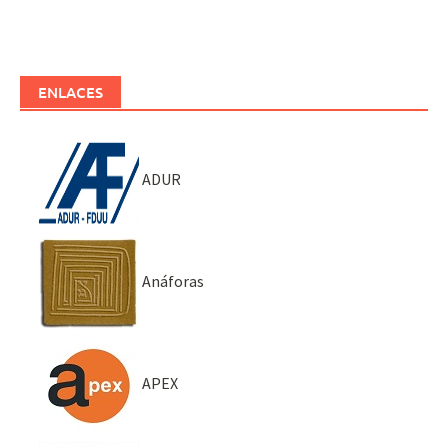
ENLACES
ADUR
Anáforas
APEX