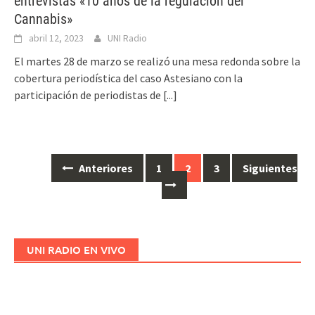
entrevistas «10 años de la regulacion del
Cannabis»
abril 12, 2023
UNI Radio
El martes 28 de marzo se realizó una mesa redonda sobre la
cobertura periodística del caso Astesiano con la
participación de periodistas de
[...]
Anteriores
1
2
3
Siguientes
Ir
a
las
entradas
UNI RADIO EN VIVO