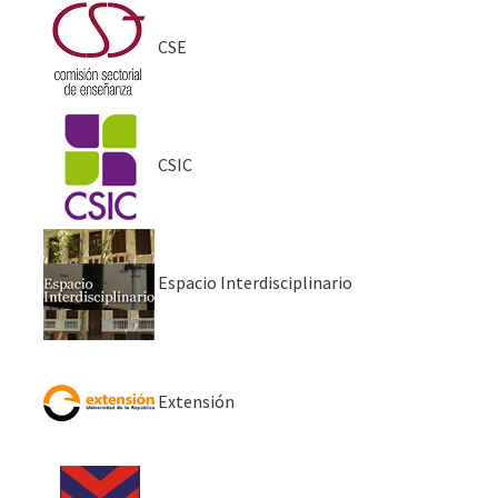
CSE
CSIC
Espacio Interdisciplinario
Extensión