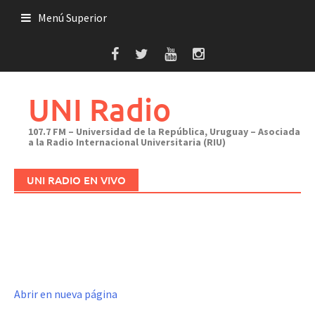
Saltar
Menú Superior
al
contenido
UNI Radio
107.7 FM – Universidad de la República, Uruguay – Asociada
a la Radio Internacional Universitaria (RIU)
UNI RADIO EN VIVO
Abrir en nueva página