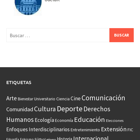
Buscar:
ETIQUETAS
Comunicación
Arte
Cine
Ciencia
Bienestar Universitario
Deporte
Cultura
Derechos
Comunidad
Educación
Humanos
Ecología
Economía
Elecciones
Extensión
Enfoques Interdisciplinarios
Entretenimiento
FIC
Internacional
Historia
Frikismo
Fútbol
Filosofía
género