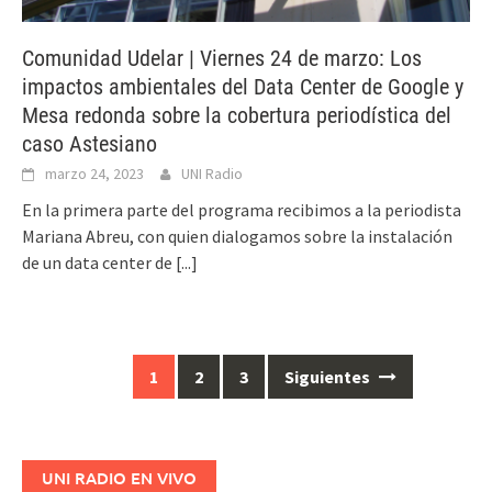
Comunidad Udelar | Viernes 24 de marzo: Los
impactos ambientales del Data Center de Google y
Mesa redonda sobre la cobertura periodística del
caso Astesiano
marzo 24, 2023
UNI Radio
En la primera parte del programa recibimos a la periodista
Mariana Abreu, con quien dialogamos sobre la instalación
de un data center de
[...]
1
2
3
Siguientes
Ir
a
las
entradas
UNI RADIO EN VIVO