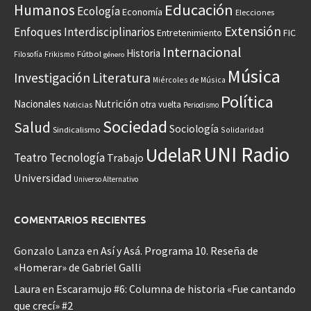
Educación
Humanos
Ecología
Economía
Elecciones
Extensión
Enfoques Interdisciplinarios
Entretenimiento
FIC
Internacional
Historia
Frikismo
Fútbol
Filosofía
género
Música
Investigación
Literatura
Miércoles de Música
Política
Nacionales
Nutrición
otra vuelta
Noticias
Periodismo
Sociedad
Salud
Sociología
Sindicalismo
Solidaridad
UNI Radio
UdelaR
Teatro
Tecnología
Trabajo
Universidad
Universo Alternativo
COMENTARIOS RECIENTES
Gonzalo Lanza
en
Así y Asá. Programa 10. Reseña de
«Homerar» de Gabriel Galli
Laura
en
Escaramujo #6: Columna de historia «Fue cantando
que crecí» #2