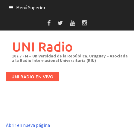
Saltar
Menú Superior
al
contenido
UNI Radio
107.7 FM – Universidad de la República, Uruguay – Asociada
a la Radio Internacional Universitaria (RIU)
UNI RADIO EN VIVO
Abrir en nueva página