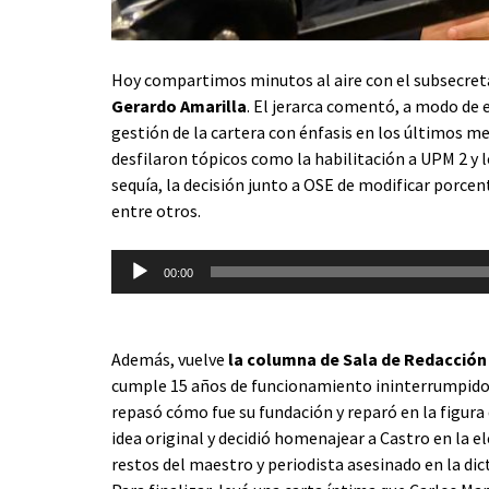
Hoy compartimos minutos al aire con el subsecreta
Gerardo Amarilla
. El jerarca comentó, a modo de 
gestión de la cartera con énfasis en los últimos m
desfilaron tópicos como la habilitación a UPM 2 y lo
sequía, la decisión junto a OSE de modificar porcent
entre otros.
Reproductor
00:00
de
audio
Además, vuelve
la columna de Sala de Redacción
cumple 15 años de funcionamiento ininterrumpido
repasó cómo fue su fundación y reparó en la figura 
idea original y decidió homenajear a Castro en la 
restos del maestro y periodista asesinado en la di