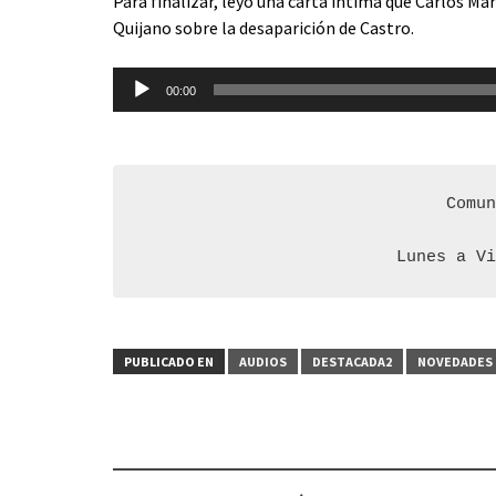
Para finalizar, leyó una carta íntima que Carlos Ma
Quijano sobre la desaparición de Castro.
Reproductor
00:00
de
audio
Comun
Lunes a V
PUBLICADO EN
AUDIOS
DESTACADA2
NOVEDADES 