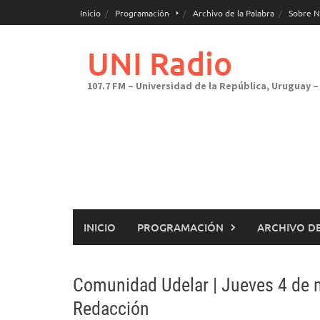
Saltar
Inicio
Programación
Archivo de la Palabra
Sobre N
al
contenido
UNI Radio
107.7 FM – Universidad de la República, Uruguay – 
INICIO
PROGRAMACIÓN
ARCHIVO DE
Comunidad Udelar | Jueves 4 de m
Redacción