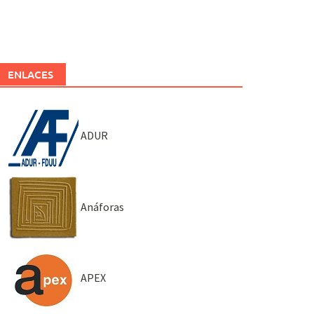
ENLACES
ADUR
Anáforas
APEX