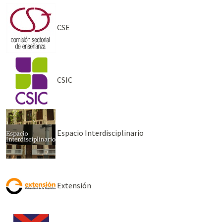
CSE
CSIC
Espacio Interdisciplinario
Extensión