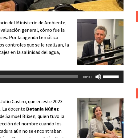
rio del Ministerio de Ambiente,
evaluación general, cómo fue la
eses. Por la agenda temática
s controles que se le realizan, la
ajes en la salinidad del agua,
Utiliza
00:00
las
teclas
de
Julio Castro, que en este 2023
flecha
. La docente
Betania Núñez
arriba/abajo
de Samuel Blixen, quien tuvo la
para
elección del nombre cuando los
aumentar
ctadura aún no se encontraban.
o