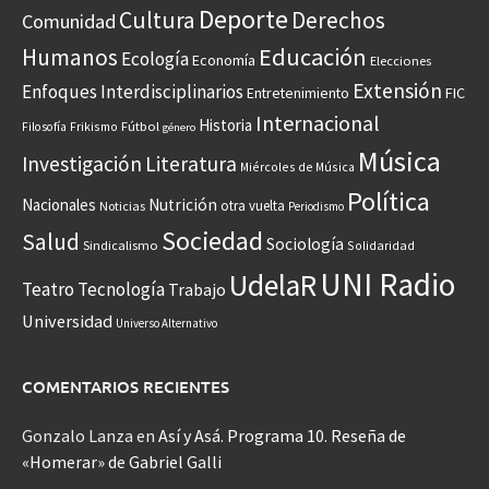
Deporte
Cultura
Derechos
Comunidad
Educación
Humanos
Ecología
Economía
Elecciones
Extensión
Enfoques Interdisciplinarios
Entretenimiento
FIC
Internacional
Historia
Frikismo
Fútbol
Filosofía
género
Música
Investigación
Literatura
Miércoles de Música
Política
Nacionales
Nutrición
otra vuelta
Noticias
Periodismo
Sociedad
Salud
Sociología
Sindicalismo
Solidaridad
UNI Radio
UdelaR
Teatro
Tecnología
Trabajo
Universidad
Universo Alternativo
COMENTARIOS RECIENTES
Gonzalo Lanza
en
Así y Asá. Programa 10. Reseña de
«Homerar» de Gabriel Galli