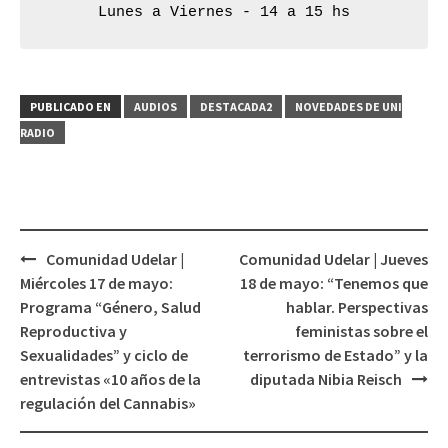
Lunes a Viernes - 14 a 15 hs
PUBLICADO EN
AUDIOS
DESTACADA2
NOVEDADES DE UNI
RADIO
Comunidad Udelar |
Comunidad Udelar | Jueves
Navegación
Miércoles 17 de mayo:
18 de mayo: “Tenemos que
de
Programa “Género, Salud
hablar. Perspectivas
entradas
Reproductiva y
feministas sobre el
Sexualidades” y ciclo de
terrorismo de Estado” y la
entrevistas «10 años de la
diputada Nibia Reisch
regulación del Cannabis»