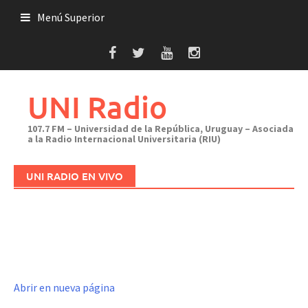
Saltar
Menú Superior
al
contenido
UNI Radio
107.7 FM – Universidad de la República, Uruguay – Asociada
a la Radio Internacional Universitaria (RIU)
UNI RADIO EN VIVO
Abrir en nueva página