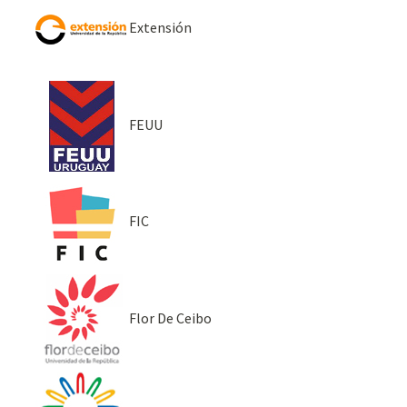
Extensión
FEUU
FIC
Flor De Ceibo