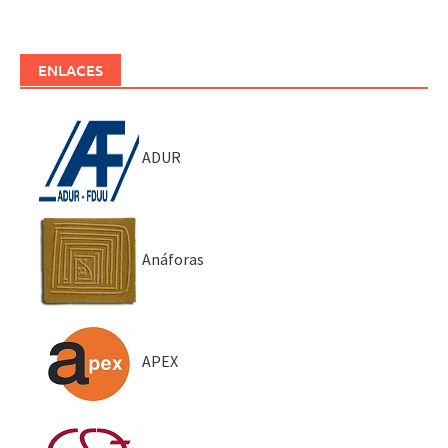
ENLACES
ADUR
Anáforas
APEX