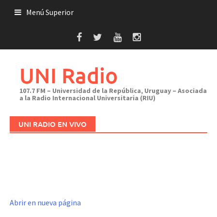
Saltar
Menú Superior
al
contenido
UNI Radio
107.7 FM – Universidad de la República, Uruguay – Asociada
a la Radio Internacional Universitaria (RIU)
UNI RADIO EN VIVO
Abrir en nueva página