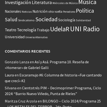
Música
Investigación
Literatura
Miércoles de Música
Política
Nacionales
Nutrición
otra vuelta
Noticias
Periodismo
Sociedad
Salud
Sociología
Sindicalismo
Solidaridad
UNI Radio
UdelaR
Teatro
Tecnología
Trabajo
Universidad
Universo Alternativo
COMENTARIOS RECIENTES
Gonzalo Lanza
en
Así y Asá. Programa 10. Reseña de
«Homerar» de Gabriel Galli
Laura
en
Escaramujo #6: Columna de historia «Fue cantando
que crecí» #2
Silvana
en
Cientotrés PIM – Decimoprimer Programa, Ciclo
2024: “Barrio Nuevo Viñedo, Punta de Rieles”
Maritza Cruz Arzola
en
BILONGO – Ciclo 2024/Programa 25
– LOS METALES DEL TERROR – 2da. Parte