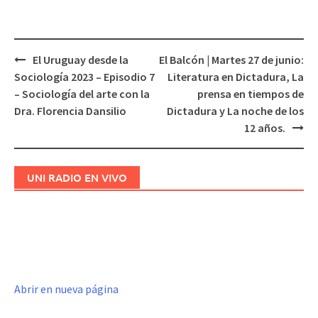
El Uruguay desde la
El Balcón | Martes 27 de junio:
Navegación
Sociología 2023 – Episodio 7
Literatura en Dictadura, La
de
– Sociología del arte con la
prensa en tiempos de
entradas
Dra. Florencia Dansilio
Dictadura y La noche de los
12 años.
UNI RADIO EN VIVO
Abrir en nueva página