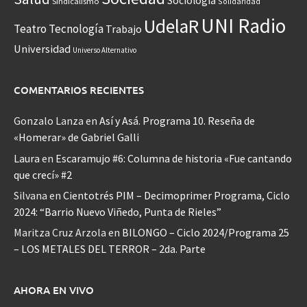
Sociología
Sindicalismo
Solidaridad
UNI Radio
UdelaR
Teatro
Tecnología
Trabajo
Universidad
Universo Alternativo
COMENTARIOS RECIENTES
Gonzalo Lanza
en
Así y Asá. Programa 10. Reseña de
«Homerar» de Gabriel Galli
Laura
en
Escaramujo #6: Columna de historia «Fue cantando
que crecí» #2
Silvana
en
Cientotrés PIM – Decimoprimer Programa, Ciclo
2024: “Barrio Nuevo Viñedo, Punta de Rieles”
Maritza Cruz Arzola
en
BILONGO – Ciclo 2024/Programa 25
– LOS METALES DEL TERROR – 2da. Parte
AHORA EN VIVO