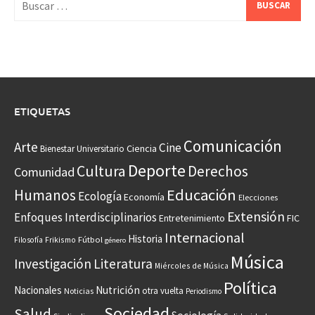
ETIQUETAS
Comunicación
Arte
Cine
Ciencia
Bienestar Universitario
Deporte
Cultura
Derechos
Comunidad
Educación
Humanos
Ecología
Economía
Elecciones
Extensión
Enfoques Interdisciplinarios
Entretenimiento
FIC
Internacional
Historia
Frikismo
Fútbol
Filosofía
género
Música
Investigación
Literatura
Miércoles de Música
Política
Nacionales
Nutrición
otra vuelta
Noticias
Periodismo
Sociedad
Salud