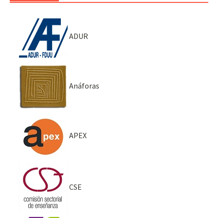
ADUR
Anáforas
APEX
CSE