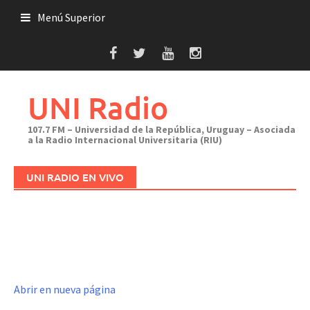
Saltar
Menú Superior
al
contenido
UNI Radio
107.7 FM – Universidad de la República, Uruguay – Asociada
a la Radio Internacional Universitaria (RIU)
UNI RADIO EN VIVO
Abrir en nueva página