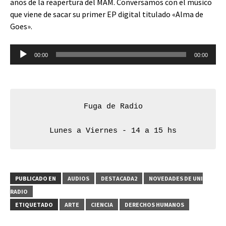
años de la reapertura del MAM. Conversamos con el músico
que viene de sacar su primer EP digital titulado «Alma de
Goes».
Reproductor
00:00
00:00
de
audio
Fuga de Radio

Lunes a Viernes - 14 a 15 hs
PUBLICADO EN
AUDIOS
DESTACADA2
NOVEDADES DE UNI
RADIO
ETIQUETADO
ARTE
CIENCIA
DERECHOS HUMANOS