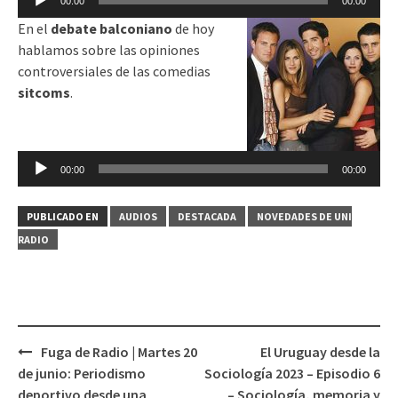
00:00
00:00
audio
En el
debate balconiano
de hoy
hablamos sobre las opiniones
controversiales de las comedias
sitcoms
.
Reproductor
de
00:00
00:00
audio
PUBLICADO EN
AUDIOS
DESTACADA
NOVEDADES DE UNI
RADIO
Fuga de Radio | Martes 20
El Uruguay desde la
Navegación
de junio: Periodismo
Sociología 2023 – Episodio 6
de
deportivo desde una
– Sociología, memoria y