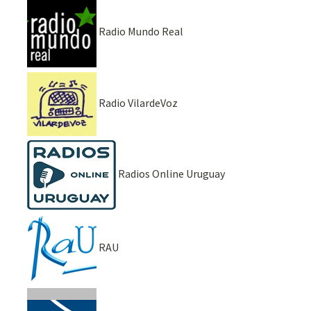
Radio Mundo Real
Radio VilardeVoz
Radios Online Uruguay
RAU