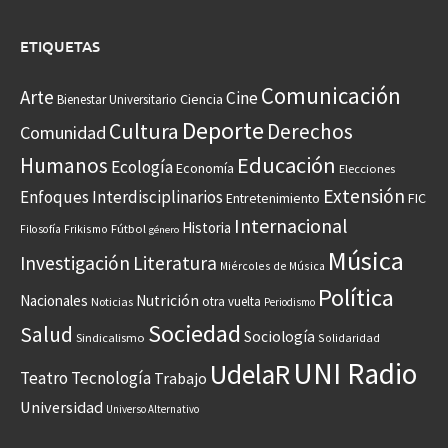
ETIQUETAS
Comunicación
Arte
Cine
Ciencia
Bienestar Universitario
Deporte
Cultura
Derechos
Comunidad
Educación
Humanos
Ecología
Economía
Elecciones
Extensión
Enfoques Interdisciplinarios
Entretenimiento
FIC
Internacional
Historia
Frikismo
Fútbol
Filosofía
género
Música
Investigación
Literatura
Miércoles de Música
Política
Nacionales
Nutrición
otra vuelta
Noticias
Periodismo
Sociedad
Salud
Sociología
Sindicalismo
Solidaridad
UNI Radio
UdelaR
Teatro
Tecnología
Trabajo
Universidad
Universo Alternativo