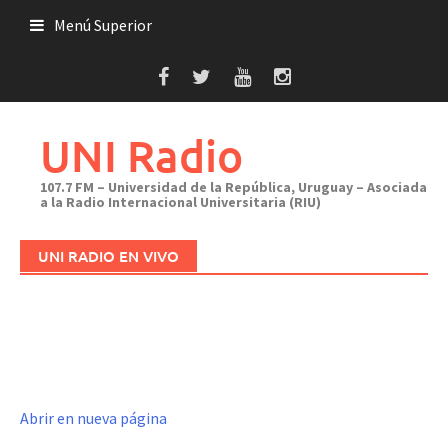
Saltar
Menú Superior
al
contenido
UNI Radio
107.7 FM – Universidad de la República, Uruguay – Asociada
a la Radio Internacional Universitaria (RIU)
UNI RADIO EN VIVO
Abrir en nueva página