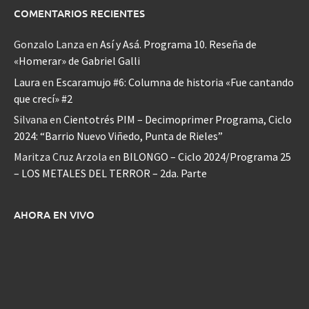
COMENTARIOS RECIENTES
Gonzalo Lanza
en
Así y Asá. Programa 10. Reseña de
«Homerar» de Gabriel Galli
Laura
en
Escaramujo #6: Columna de historia «Fue cantando
que crecí» #2
Silvana
en
Cientotrés PIM – Decimoprimer Programa, Ciclo
2024: “Barrio Nuevo Viñedo, Punta de Rieles”
Maritza Cruz Arzola
en
BILONGO – Ciclo 2024/Programa 25
– LOS METALES DEL TERROR – 2da. Parte
AHORA EN VIVO