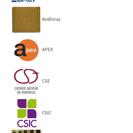
Anáforas
APEX
CSE
CSIC