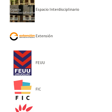
Espacio Interdisciplinario
Extensión
FEUU
FIC