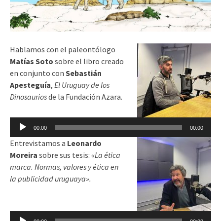
Hablamos con el paleontólogo
Matías Soto
sobre el libro creado
en conjunto con
Sebastián
Apesteguía
,
El Uruguay de los
Dinosaurios
de la Fundación Azara.
Reproductor
00:00
00:00
de
Entrevistamos a
Leonardo
audio
Moreira
sobre sus tesis:
«La ética
marca. Normas, valores y ética en
la publicidad uruguaya».
Reproductor
de