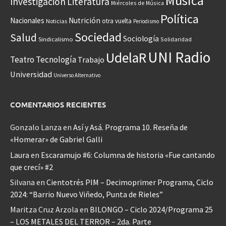
Música
Investigación
Literatura
Miércoles de Música
Política
Nacionales
Nutrición
otra vuelta
Noticias
Periodismo
Sociedad
Salud
Sociología
Sindicalismo
Solidaridad
UNI Radio
UdelaR
Teatro
Tecnología
Trabajo
Universidad
Universo Alternativo
COMENTARIOS RECIENTES
Gonzalo Lanza
en
Así y Asá. Programa 10. Reseña de
«Homerar» de Gabriel Galli
Laura
en
Escaramujo #6: Columna de historia «Fue cantando
que crecí» #2
Silvana
en
Cientotrés PIM – Decimoprimer Programa, Ciclo
2024: “Barrio Nuevo Viñedo, Punta de Rieles”
Maritza Cruz Arzola
en
BILONGO – Ciclo 2024/Programa 25
– LOS METALES DEL TERROR – 2da. Parte