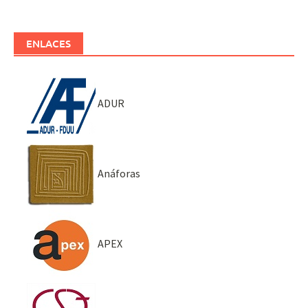
ENLACES
ADUR
Anáforas
APEX