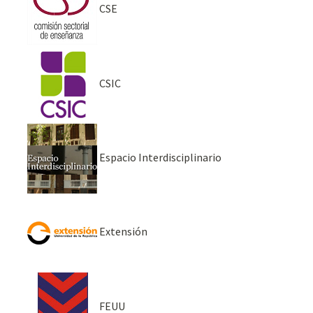
CSE
CSIC
Espacio Interdisciplinario
Extensión
FEUU