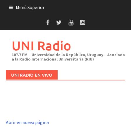
Saltar
Menú Superior
al
contenido
UNI Radio
107.7 FM – Universidad de la República, Uruguay – Asociada
a la Radio Internacional Universitaria (RIU)
UNI RADIO EN VIVO
Abrir en nueva página