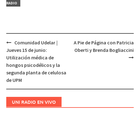
RADIO
Comunidad Udelar |
A Pie de Página con Patricia
Navegación
Jueves 15 de junio:
Oberti y Brenda Bogliaccini
de
Utilización médica de
entradas
hongos psicodélicos y la
segunda planta de celulosa
de UPM
UNI RADIO EN VIVO