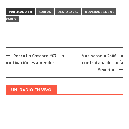
PUBLICADO EN
AUDIOS
DESTACADA2
NOVEDADES DE UNI
RADIO
Rasca La Cáscara #07 | La
Musincronía 2×06: La
Navegación
motivación es aprender
contratapa de Lucía
de
Severino
entradas
UNI RADIO EN VIVO