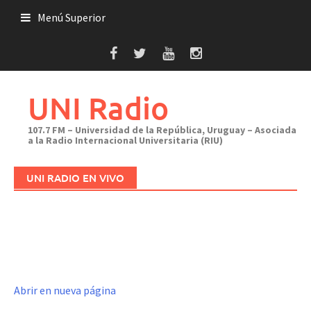
Saltar
Menú Superior
al
contenido
UNI Radio
107.7 FM – Universidad de la República, Uruguay – Asociada
a la Radio Internacional Universitaria (RIU)
UNI RADIO EN VIVO
Abrir en nueva página