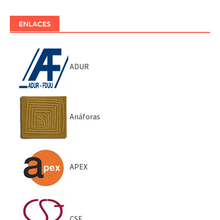
ENLACES
ADUR
Anáforas
APEX
CSE