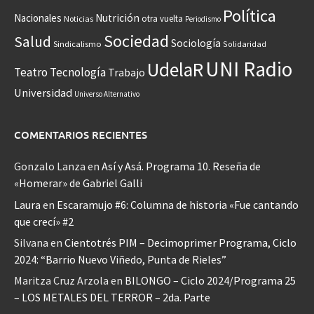
Política
Nacionales
Nutrición
otra vuelta
Noticias
Periodismo
Sociedad
Salud
Sociología
Sindicalismo
Solidaridad
UNI Radio
UdelaR
Teatro
Tecnología
Trabajo
Universidad
Universo Alternativo
COMENTARIOS RECIENTES
Gonzalo Lanza
en
Así y Asá. Programa 10. Reseña de
«Homerar» de Gabriel Galli
Laura
en
Escaramujo #6: Columna de historia «Fue cantando
que crecí» #2
Silvana
en
Cientotrés PIM – Decimoprimer Programa, Ciclo
2024: “Barrio Nuevo Viñedo, Punta de Rieles”
Maritza Cruz Arzola
en
BILONGO – Ciclo 2024/Programa 25
– LOS METALES DEL TERROR – 2da. Parte