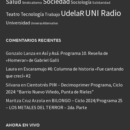
Sociedad
Salud
Sociología
Sindicalismo
Solidaridad
UNI Radio
UdelaR
Teatro
Tecnología
Trabajo
Universidad
Universo Alternativo
COMENTARIOS RECIENTES
Gonzalo Lanza
en
Así y Asá. Programa 10. Reseña de
«Homerar» de Gabriel Galli
Laura
en
Escaramujo #6: Columna de historia «Fue cantando
que crecí» #2
Silvana
en
Cientotrés PIM – Decimoprimer Programa, Ciclo
2024: “Barrio Nuevo Viñedo, Punta de Rieles”
Maritza Cruz Arzola
en
BILONGO – Ciclo 2024/Programa 25
– LOS METALES DEL TERROR – 2da. Parte
AHORA EN VIVO