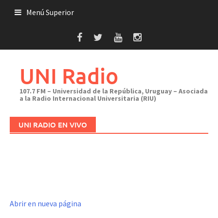
Saltar
Menú Superior
al
contenido
UNI Radio
107.7 FM – Universidad de la República, Uruguay – Asociada
a la Radio Internacional Universitaria (RIU)
UNI RADIO EN VIVO
Abrir en nueva página