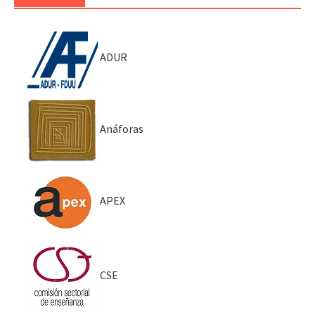
ADUR
Anáforas
APEX
CSE