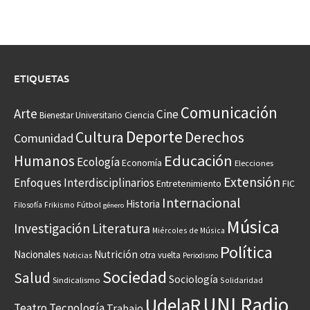
ETIQUETAS
Comunicación
Arte
Cine
Ciencia
Bienestar Universitario
Deporte
Cultura
Derechos
Comunidad
Educación
Humanos
Ecología
Economía
Elecciones
Extensión
Enfoques Interdisciplinarios
Entretenimiento
FIC
Internacional
Historia
Frikismo
Fútbol
Filosofía
género
Música
Investigación
Literatura
Miércoles de Música
Política
Nacionales
Nutrición
otra vuelta
Noticias
Periodismo
Sociedad
Salud
Sociología
Sindicalismo
Solidaridad
UNI Radio
UdelaR
Teatro
Tecnología
Trabajo