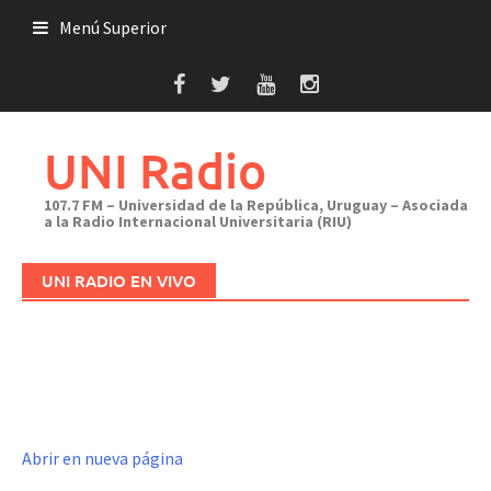
Saltar
Menú Superior
al
contenido
UNI Radio
107.7 FM – Universidad de la República, Uruguay – Asociada
a la Radio Internacional Universitaria (RIU)
UNI RADIO EN VIVO
Abrir en nueva página