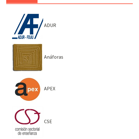
ADUR
Anáforas
APEX
CSE