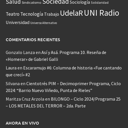
Sociedad
Salud
Sociología
Sindicalismo
Solidaridad
UNI Radio
UdelaR
Teatro
Tecnología
Trabajo
Universidad
Universo Alternativo
COMENTARIOS RECIENTES
Gonzalo Lanza
en
Así y Asá. Programa 10. Reseña de
«Homerar» de Gabriel Galli
Laura
en
Escaramujo #6: Columna de historia «Fue cantando
que crecí» #2
Silvana
en
Cientotrés PIM – Decimoprimer Programa, Ciclo
2024: “Barrio Nuevo Viñedo, Punta de Rieles”
Maritza Cruz Arzola
en
BILONGO – Ciclo 2024/Programa 25
– LOS METALES DEL TERROR – 2da. Parte
AHORA EN VIVO