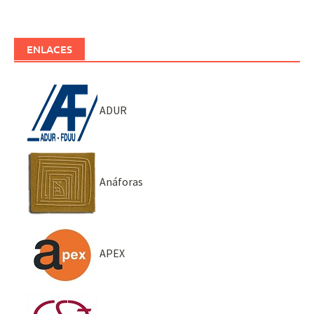
ENLACES
ADUR
Anáforas
APEX