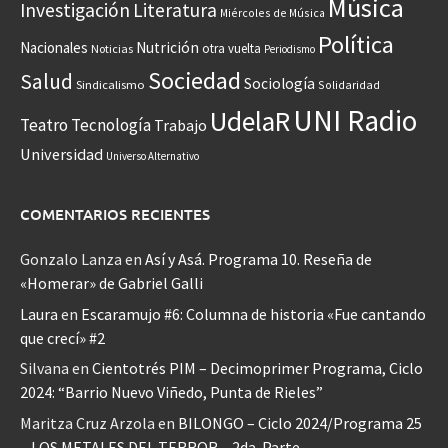
Música
Investigación
Literatura
Miércoles de Música
Política
Nacionales
Nutrición
otra vuelta
Noticias
Periodismo
Sociedad
Salud
Sociología
Sindicalismo
Solidaridad
UNI Radio
UdelaR
Teatro
Tecnología
Trabajo
Universidad
Universo Alternativo
COMENTARIOS RECIENTES
Gonzalo Lanza
en
Así y Asá. Programa 10. Reseña de
«Homerar» de Gabriel Galli
Laura
en
Escaramujo #6: Columna de historia «Fue cantando
que crecí» #2
Silvana
en
Cientotrés PIM – Decimoprimer Programa, Ciclo
2024: “Barrio Nuevo Viñedo, Punta de Rieles”
Maritza Cruz Arzola
en
BILONGO – Ciclo 2024/Programa 25
– LOS METALES DEL TERROR – 2da. Parte