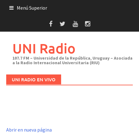
Saltar
Menú Superior
al
contenido
UNI Radio
107.7 FM – Universidad de la República, Uruguay – Asociada
a la Radio Internacional Universitaria (RIU)
UNI RADIO EN VIVO
Abrir en nueva página