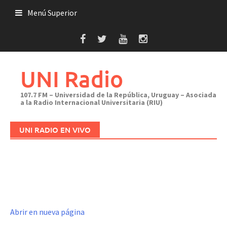
Saltar
Menú Superior
al
contenido
UNI Radio
107.7 FM – Universidad de la República, Uruguay – Asociada
a la Radio Internacional Universitaria (RIU)
UNI RADIO EN VIVO
Abrir en nueva página