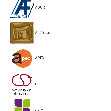
ADUR
Anáforas
APEX
CSE
CSIC