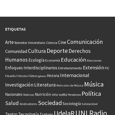
ETIQUETAS
Comunicación
Arte
Cine
Ciencia
Bienestar Universitario
Deporte
Cultura
Derechos
Comunidad
Educación
Humanos
Ecología
Economía
Elecciones
Extensión
Enfoques Interdisciplinarios
Entretenimiento
FIC
Internacional
Historia
Frikismo
Fútbol
Filosofía
género
Música
Investigación
Literatura
Miércoles de Música
Política
Nacionales
Nutrición
otra vuelta
Noticias
Periodismo
Sociedad
Salud
Sociología
Sindicalismo
Solidaridad
UNI Radio
UdelaR
Teatro
Tecnología
Trabajo