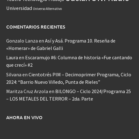
Universidad
Universo Alternativo
COMENTARIOS RECIENTES
Gonzalo Lanza
en
Así y Asá. Programa 10. Reseña de
«Homerar» de Gabriel Galli
Laura
en
Escaramujo #6: Columna de historia «Fue cantando
que crecí» #2
Silvana
en
Cientotrés PIM – Decimoprimer Programa, Ciclo
2024: “Barrio Nuevo Viñedo, Punta de Rieles”
Maritza Cruz Arzola
en
BILONGO – Ciclo 2024/Programa 25
– LOS METALES DEL TERROR – 2da. Parte
AHORA EN VIVO