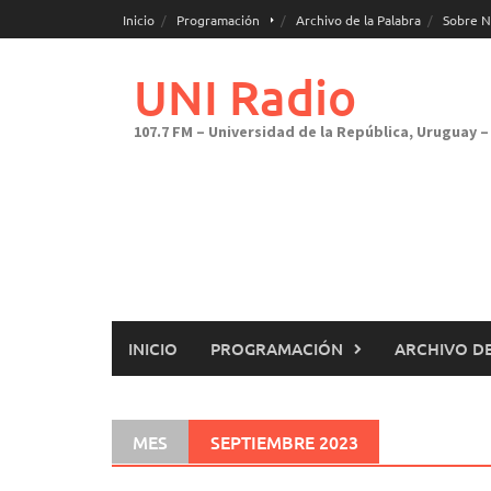
Saltar
Inicio
Programación
Archivo de la Palabra
Sobre N
al
contenido
UNI Radio
107.7 FM – Universidad de la República, Uruguay – 
INICIO
PROGRAMACIÓN
ARCHIVO DE
MES
SEPTIEMBRE 2023