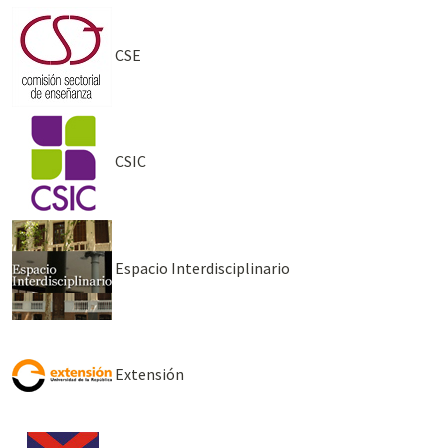
CSE
CSIC
Espacio Interdisciplinario
Extensión