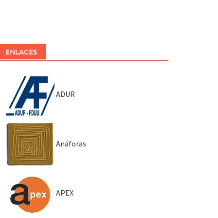
ENLACES
ADUR
Anáforas
APEX