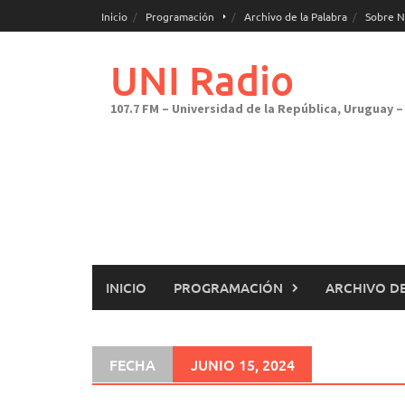
Saltar
Inicio
Programación
Archivo de la Palabra
Sobre N
al
contenido
UNI Radio
107.7 FM – Universidad de la República, Uruguay – 
INICIO
PROGRAMACIÓN
ARCHIVO DE
FECHA
JUNIO 15, 2024