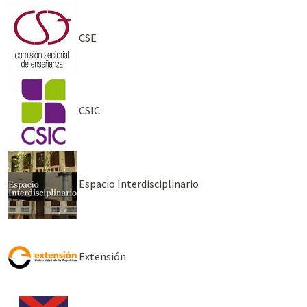
CSE
CSIC
Espacio Interdisciplinario
Extensión