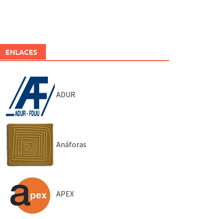
ENLACES
ADUR
Anáforas
APEX