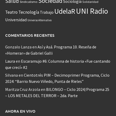
Sociedad
Salud
Sociología
Sindicalismo
Solidaridad
UNI Radio
UdelaR
Teatro
Tecnología
Trabajo
Universidad
Universo Alternativo
COMENTARIOS RECIENTES
Gonzalo Lanza
en
Así y Asá. Programa 10. Reseña de
«Homerar» de Gabriel Galli
Laura
en
Escaramujo #6: Columna de historia «Fue cantando
que crecí» #2
Silvana
en
Cientotrés PIM – Decimoprimer Programa, Ciclo
2024: “Barrio Nuevo Viñedo, Punta de Rieles”
Maritza Cruz Arzola
en
BILONGO – Ciclo 2024/Programa 25
– LOS METALES DEL TERROR – 2da. Parte
AHORA EN VIVO