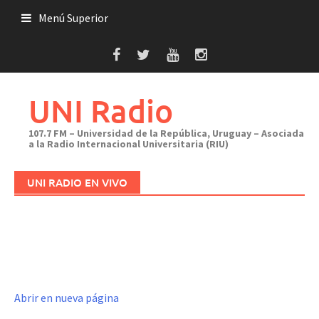
Saltar
Menú Superior
al
contenido
UNI Radio
107.7 FM – Universidad de la República, Uruguay – Asociada
a la Radio Internacional Universitaria (RIU)
UNI RADIO EN VIVO
Abrir en nueva página