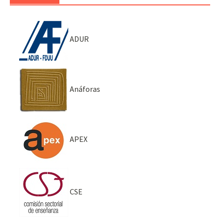
ADUR
Anáforas
APEX
CSE