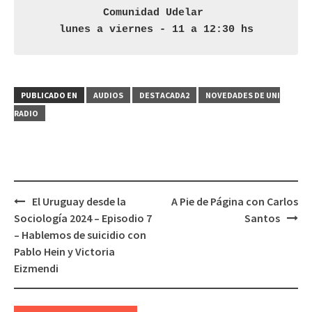
Comunidad Udelar 
lunes a viernes - 11 a 12:30 hs
PUBLICADO EN
AUDIOS
DESTACADA2
NOVEDADES DE UNI
RADIO
El Uruguay desde la
A Pie de Página con Carlos
Navegación
Sociología 2024 – Episodio 7
Santos
de
– Hablemos de suicidio con
entradas
Pablo Hein y Victoria
Eizmendi