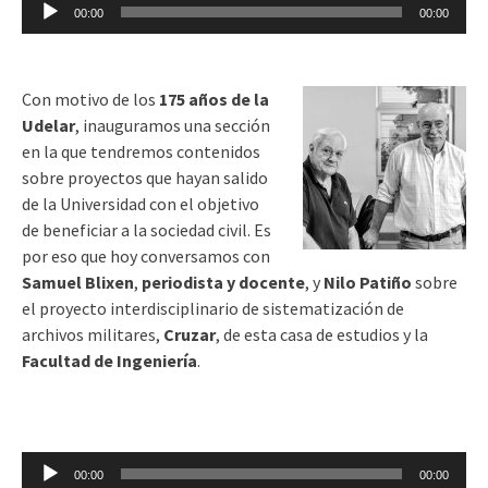
Reproductor
00:00
00:00
de
audio
Con motivo de los
175 años de la
Udelar
, inauguramos una sección
en la que tendremos contenidos
sobre proyectos que hayan salido
de la Universidad con el objetivo
de beneficiar a la sociedad civil. Es
por eso que hoy conversamos con
Samuel Blixen
,
periodista y docente
, y
Nilo Patiño
sobre
el proyecto interdisciplinario de sistematización de
archivos militares,
Cruzar
, de esta casa de estudios y la
Facultad de Ingeniería
.
Reproductor
00:00
00:00