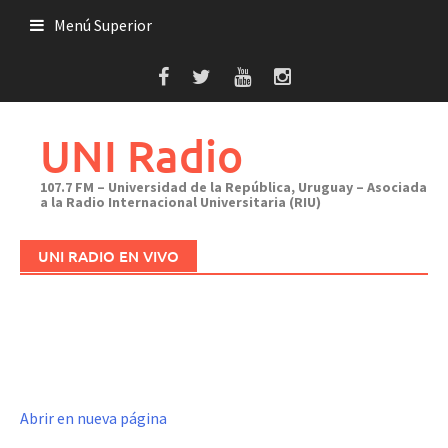
Saltar
Menú Superior
al
contenido
UNI Radio
107.7 FM – Universidad de la República, Uruguay – Asociada
a la Radio Internacional Universitaria (RIU)
UNI RADIO EN VIVO
Abrir en nueva página