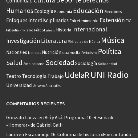
Cultura
Derechos
Comunidad
Educación
Humanos
Ecología
Economía
Elecciones
Extensión
Enfoques Interdisciplinarios
Entretenimiento
FIC
Internacional
Historia
Frikismo
Fútbol
Filosofía
género
Música
Investigación
Literatura
Miércoles de Música
Política
Nacionales
Nutrición
otra vuelta
Noticias
Periodismo
Sociedad
Salud
Sociología
Sindicalismo
Solidaridad
UNI Radio
UdelaR
Teatro
Tecnología
Trabajo
Universidad
Universo Alternativo
COMENTARIOS RECIENTES
Gonzalo Lanza
en
Así y Asá. Programa 10. Reseña de
«Homerar» de Gabriel Galli
Laura
en
Escaramujo #6: Columna de historia «Fue cantando