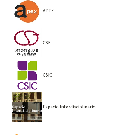
APEX
CSE
CSIC
Espacio Interdisciplinario