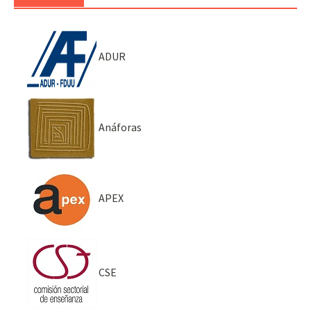
ADUR
Anáforas
APEX
CSE