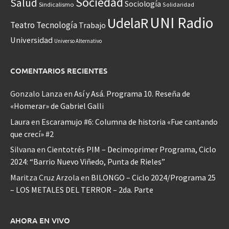
Sociedad
Salud
Sociología
Sindicalismo
Solidaridad
UNI Radio
UdelaR
Teatro
Tecnología
Trabajo
Universidad
Universo Alternativo
COMENTARIOS RECIENTES
Gonzalo Lanza
en
Así y Asá. Programa 10. Reseña de
«Homerar» de Gabriel Galli
Laura
en
Escaramujo #6: Columna de historia «Fue cantando
que crecí» #2
Silvana
en
Cientotrés PIM – Decimoprimer Programa, Ciclo
2024: “Barrio Nuevo Viñedo, Punta de Rieles”
Maritza Cruz Arzola
en
BILONGO – Ciclo 2024/Programa 25
– LOS METALES DEL TERROR – 2da. Parte
AHORA EN VIVO