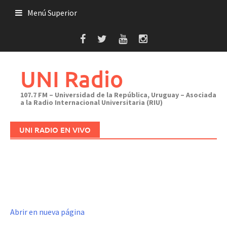
Saltar
Menú Superior
al
contenido
UNI Radio
107.7 FM – Universidad de la República, Uruguay – Asociada
a la Radio Internacional Universitaria (RIU)
UNI RADIO EN VIVO
Abrir en nueva página