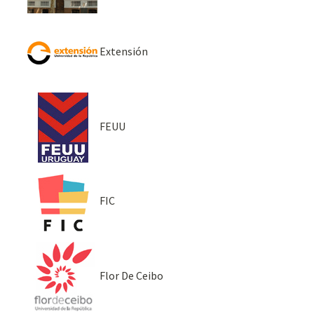
Extensión
FEUU
FIC
Flor De Ceibo