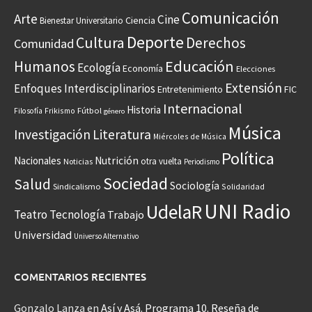
Comunicación
Arte
Cine
Ciencia
Bienestar Universitario
Deporte
Cultura
Derechos
Comunidad
Educación
Humanos
Ecología
Economía
Elecciones
Extensión
Enfoques Interdisciplinarios
Entretenimiento
FIC
Internacional
Historia
Frikismo
Fútbol
Filosofía
género
Música
Investigación
Literatura
Miércoles de Música
Política
Nacionales
Nutrición
otra vuelta
Noticias
Periodismo
Sociedad
Salud
Sociología
Sindicalismo
Solidaridad
UNI Radio
UdelaR
Teatro
Tecnología
Trabajo
Universidad
Universo Alternativo
COMENTARIOS RECIENTES
Gonzalo Lanza
en
Así y Asá. Programa 10. Reseña de