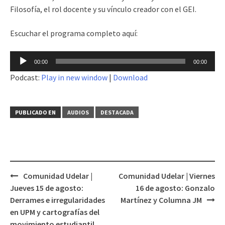
Filosofía, el rol docente y su vínculo creador con el GEI.
Escuchar el programa completo aquí:
Reproductor
00:00
00:00
de
Podcast:
Play in new window
|
Download
audio
PUBLICADO EN
AUDIOS
DESTACADA
Comunidad Udelar |
Comunidad Udelar | Viernes
Navegación
Jueves 15 de agosto:
16 de agosto: Gonzalo
de
Derrames e irregularidades
Martínez y Columna JM
entradas
en UPM y cartografías del
movimiento estudiantil