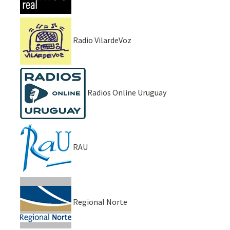
Radio VilardeVoz
Radios Online Uruguay
RAU
Regional Norte