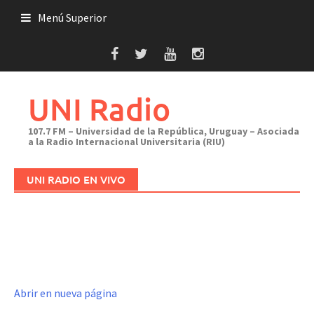
Saltar
Menú Superior
al
contenido
UNI Radio
107.7 FM – Universidad de la República, Uruguay – Asociada
a la Radio Internacional Universitaria (RIU)
UNI RADIO EN VIVO
Abrir en nueva página