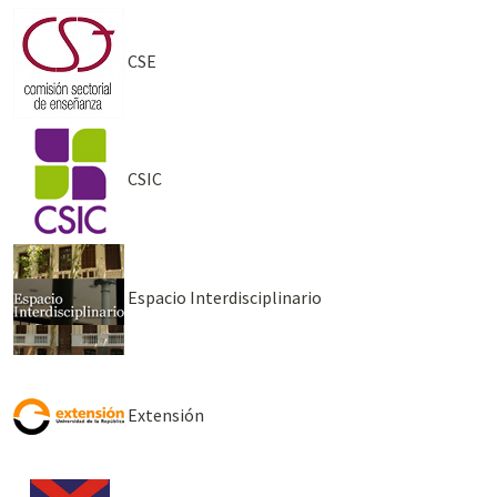
CSE
CSIC
Espacio Interdisciplinario
Extensión