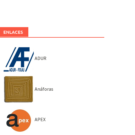
ENLACES
ADUR
Anáforas
APEX