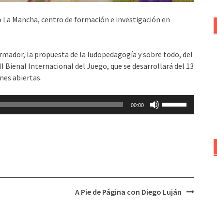
o La Mancha, centro de formación e investigación en
rmador, la propuesta de la ludopedagogía y sobre todo, del
I Bienal Internacional del Juego, que se desarrollará del 13
nes abiertas.
Utiliza
00:00
las
teclas
de
flecha
arriba/abajo
para
aumentar
A Pie de Página con Diego Luján
o
disminuir
el