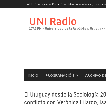
Saltar
Inicio
Programación
Archivo de la Palabra
Sobre N
al
contenido
UNI Radio
107.7 FM – Universidad de la República, Uruguay – 
INICIO
PROGRAMACIÓN
ARCHIVO DE
El Uruguay desde la Sociología 20
conflicto con Verónica Filardo, I