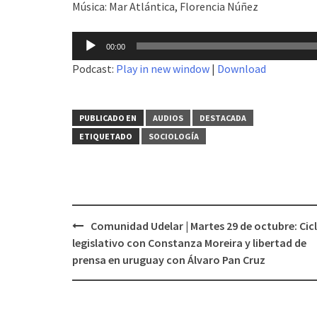
Música: Mar Atlántica, Florencia Núñez
Reproductor
00:00
de
Podcast:
Play in new window
|
Download
audio
PUBLICADO EN
AUDIOS
DESTACADA
ETIQUETADO
SOCIOLOGÍA
Comunidad Udelar | Martes 29 de octubre: Cic
Navegación
legislativo con Constanza Moreira y libertad de
de
prensa en uruguay con Álvaro Pan Cruz
entradas