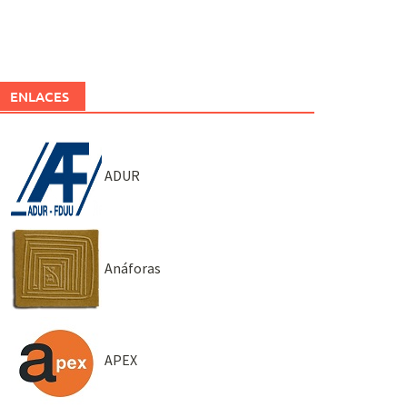
ENLACES
ADUR
Anáforas
APEX