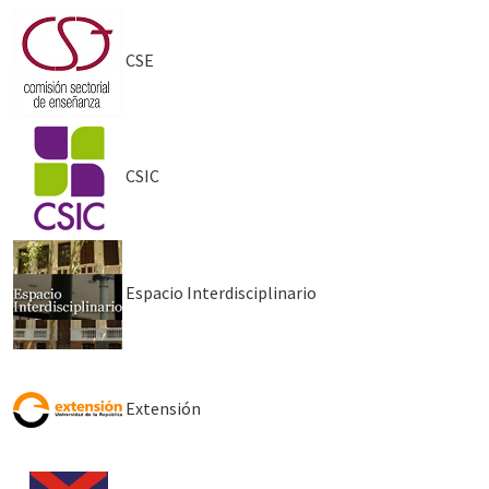
CSE
CSIC
Espacio Interdisciplinario
Extensión