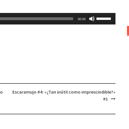
Utiliza
00:00
las
teclas
de
flecha
arriba/abajo
para
aumentar
o
disminuir
el
lo
Escaramujo #4: «¿Tan inútil como imprescindible?»
volumen.
#1