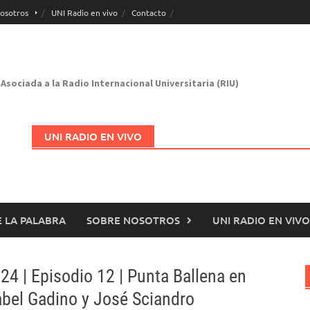
osotros
UNI Radio en vivo
Contacto
Asociada a la Radio Internacional Universitaria (RIU)
UNI RADIO EN VIVO
 LA PALABRA
SOBRE NOSOTROS
UNI RADIO EN VIVO
Abrir en nueva página
24 | Episodio 12 | Punta Ballena en
sabel Gadino y José Sciandro