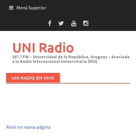
Saltar
Menú Superior
al
contenido
UNI Radio
107.7 FM – Universidad de la República, Uruguay – Asociada
a la Radio Internacional Universitaria (RIU)
UNI RADIO EN VIVO
Abrir en nueva página