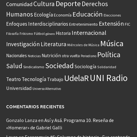
Deporte
Cultura
Derechos
Comunidad
Educación
Humanos
Ecología
Economía
Elecciones
Extensión
Enfoques Interdisciplinarios
Entretenimiento
FIC
Internacional
Historia
Frikismo
Fútbol
Filosofía
género
Música
Investigación
Literatura
Miércoles de Música
Política
Nacionales
Nutrición
otra vuelta
Noticias
Periodismo
Sociedad
Salud
Sociología
Sindicalismo
Solidaridad
UNI Radio
UdelaR
Teatro
Tecnología
Trabajo
Universidad
Universo Alternativo
COMENTARIOS RECIENTES
Gonzalo Lanza
en
Así y Asá. Programa 10. Reseña de
«Homerar» de Gabriel Galli
Laura
en
Escaramujo #6: Columna de historia «Fue cantando