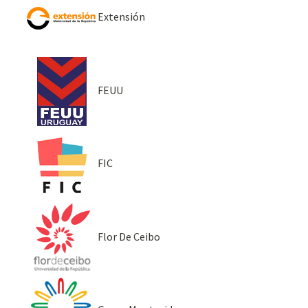
Extensión
FEUU
FIC
Flor De Ceibo