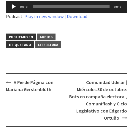
Reproductor
00:00
00:00
de
Podcast:
Play in new window
|
Download
audio
PUBLICADO EN
AUDIOS
ETIQUETADO
LITERATURA
A Pie de Página con
Comunidad Udelar |
Navegación
Mariana Gerstenblüth
Miércoles 30 de octubre:
de
Bots en campaña electoral,
entradas
Comuniflash y Ciclo
Legislativo con Edgardo
Ortuño