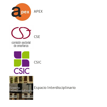
APEX
CSE
CSIC
Espacio Interdisciplinario